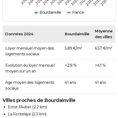
2014
2017
2020
2023
2015
2018
2021
2024
2013
2016
2019
2022
Bourdainville
France
Moyenne
Données 2024
Bourdainville
des villes
Loyer mensuel moyen des
5,89 €/m²
6,57 €/m²
logements sociaux
Evolution du loyer mensuel
+2,9 %
+4,1 %
moyen sur un an
Age moyen des logements
41 ans
41 ans
sociaux
Villes proches de Bourdainville
Ectot-l'Auber
(2.2 km)
La Fontelaye
(2.3 km)