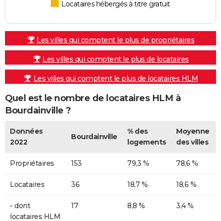
Locataires hébergés à titre gratuit
Les villes qui comptent le plus de propriétaires
Les villes qui comptent le plus de locataires
Les villes qui comptent le plus de locataires HLM
Quel est le nombre de locataires HLM à
Bourdainville ?
Données
% des
Moyenne
Bourdainville
2022
logements
des villes
Propriétaires
153
79,3 %
78,6 %
Locataires
36
18,7 %
18,6 %
- dont
17
8,8 %
3,4 %
locataires HLM