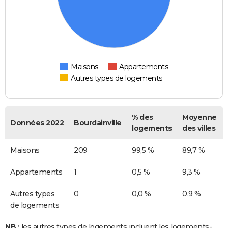
Maisons
Appartements
Autres types de logements
% des
Moyenne
Données 2022
Bourdainville
logements
des villes
Maisons
209
99,5 %
89,7 %
Appartements
1
0,5 %
9,3 %
Autres types
0
0,0 %
0,9 %
de logements
NB :
les autres types de logements incluent les logements-