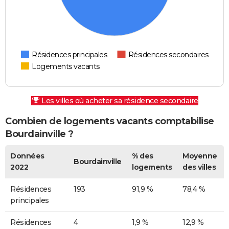
Résidences principales
Résidences secondaires
Logements vacants
Les villes où acheter sa résidence secondaire
Combien de logements vacants comptabilise
Bourdainville ?
Données
% des
Moyenne
Bourdainville
2022
logements
des villes
Résidences
193
91,9 %
78,4 %
principales
Résidences
4
1,9 %
12,9 %