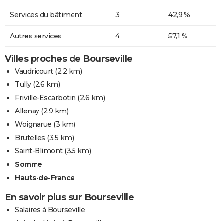
Services du bâtiment
3
42,9 %
Autres services
4
57,1 %
Villes proches de Bourseville
Vaudricourt
(2.2 km)
Tully
(2.6 km)
Friville-Escarbotin
(2.6 km)
Allenay
(2.9 km)
Woignarue
(3 km)
Brutelles
(3.5 km)
Saint-Blimont
(3.5 km)
Somme
Hauts-de-France
En savoir plus sur Bourseville
Salaires à Bourseville