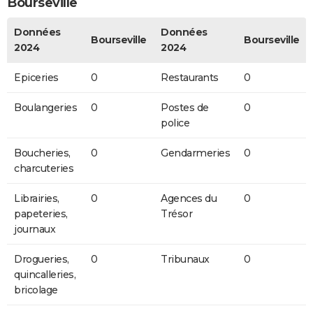
Bourseville
Données
Données
Bourseville
Bourseville
2024
2024
Epiceries
0
Restaurants
0
Boulangeries
0
Postes de
0
police
Boucheries,
0
Gendarmeries
0
charcuteries
Librairies,
0
Agences du
0
papeteries,
Trésor
journaux
Drogueries,
0
Tribunaux
0
quincalleries,
bricolage