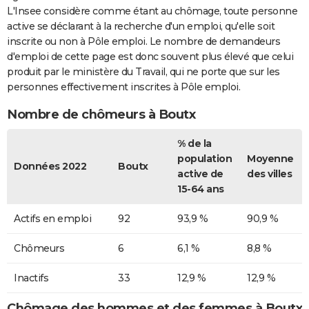
L'Insee considère comme étant au chômage, toute personne
active se déclarant à la recherche d'un emploi, qu'elle soit
inscrite ou non à Pôle emploi. Le nombre de demandeurs
d'emploi de cette page est donc souvent plus élevé que celui
produit par le ministère du Travail, qui ne porte que sur les
personnes effectivement inscrites à Pôle emploi.
Nombre de chômeurs à Boutx
% de la
population
Moyenne
Données 2022
Boutx
active de
des villes
15-64 ans
Actifs en emploi
92
93,9 %
90,9 %
Chômeurs
6
6,1 %
8,8 %
Inactifs
33
12,9 %
12,9 %
Chômage des hommes et des femmes à Boutx