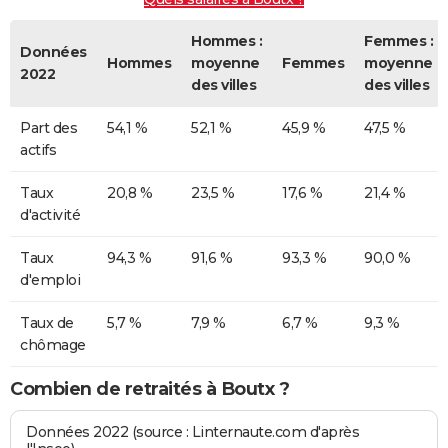
Hommes :
Femmes :
Données
Hommes
moyenne
Femmes
moyenne
2022
des villes
des villes
Part des
54,1 %
52,1 %
45,9 %
47,5 %
actifs
Taux
20,8 %
23,5 %
17,6 %
21,4 %
d'activité
Taux
94,3 %
91,6 %
93,3 %
90,0 %
d'emploi
Taux de
5,7 %
7,9 %
6,7 %
9,3 %
chômage
Combien de retraités à Boutx ?
Données 2022 (source : Linternaute.com d'après