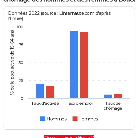
Données 2022 (source : Linternaute.com d'après
l'Insee)
100
% de la pop. active de 15-64 ans
75
50
25
0
Taux d'activité
Taux d'emploi
Taux de
chômage
Hommes
Femmes
Quels salaires à Boutx ?