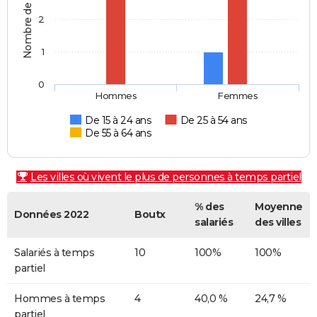
Nombre de personnes
2
1
0
Hommes
Femmes
De 15 à 24 ans
De 25 à 54 ans
De 55 à 64 ans
Les villes où vivent le plus de personnes à temps partiel
% des
Moyenne
Données 2022
Boutx
salariés
des villes
Salariés à temps
10
100%
100%
partiel
Hommes à temps
4
40,0 %
24,7 %
partiel