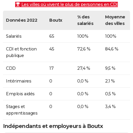
Les villes où vivent le plus de personnes en CDI
% des
Moyenne
Données 2022
Boutx
salariés
des villes
Salariés
65
100%
100%
CDI et fonction
45
72,6 %
84,6 %
publique
CDD
17
27,4 %
9,5 %
Intérimaires
0
0,0 %
2,1 %
Emplois aidés
0
0,0 %
0,5 %
Stages et
0
0,0 %
3,4 %
apprentissages
Indépendants et employeurs à Boutx