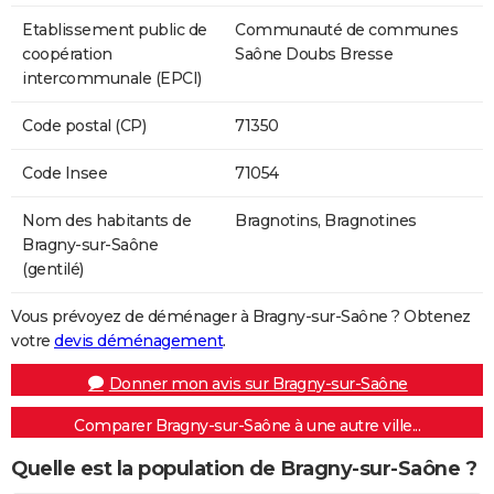
Etablissement public de
Communauté de communes
coopération
Saône Doubs Bresse
intercommunale (EPCI)
Code postal (CP)
71350
Code Insee
71054
Nom des habitants de
Bragnotins, Bragnotines
Bragny-sur-Saône
(gentilé)
Vous prévoyez de déménager à Bragny-sur-Saône ? Obtenez
votre
devis déménagement
.
Donner mon avis sur Bragny-sur-Saône
Comparer Bragny-sur-Saône à une autre ville...
Quelle est la population de Bragny-sur-Saône ?