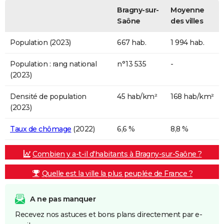
Bragny-sur-
Moyenne
Saône
des villes
Population (2023)
667 hab.
1 994 hab.
Population : rang national
n°13 535
-
(2023)
Densité de population
45 hab/km²
168 hab/km²
(2023)
Taux de chômage
(2022)
6,6 %
8,8 %
Combien y a-t-il d'habitants à Bragny-sur-Saône ?
Quelle est la ville la plus peuplée de France ?
A ne pas manquer
Recevez nos astuces et bons plans directement par e-