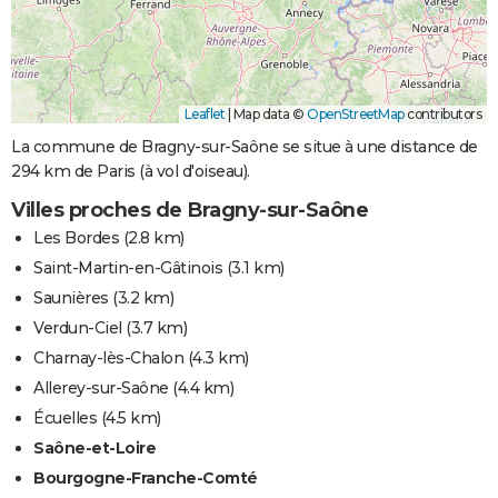
Leaflet
|
Map data ©
OpenStreetMap
contributors
La commune de Bragny-sur-Saône se situe à une distance de
294 km de Paris (à vol d'oiseau).
Villes proches de Bragny-sur-Saône
Les Bordes
(2.8 km)
Saint-Martin-en-Gâtinois
(3.1 km)
Saunières
(3.2 km)
Verdun-Ciel
(3.7 km)
Charnay-lès-Chalon
(4.3 km)
Allerey-sur-Saône
(4.4 km)
Écuelles
(4.5 km)
Saône-et-Loire
Bourgogne-Franche-Comté