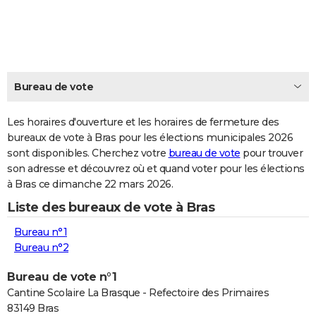
City break
Voyage de noces
Climat
Destinations
Voyage nature
Forum
+
PHOTO
GUIDES D'ACHAT
BONS PLANS
Bureau de vote
CARTE DE VOEUX
Les horaires d'ouverture et les horaires de fermeture des
Carte Bonne année
Carte Pâques
Carte de Noël
Carte Saint-Valentin
Carte d'anniversaire
DICTIONNAIRE
bureaux de vote à Bras pour les élections municipales 2026
sont disponibles. Cherchez votre
bureau de vote
pour trouver
Biographies
Expressions
Dictionnaire
Citations
Proverbes
PROGRAMME TV
son adresse et découvrez où et quand voter pour les élections
à Bras ce dimanche 22 mars 2026.
COPAINS D'AVANT
Liste des bureaux de vote à Bras
Se connecter
Collèges
Universités
Service militaire
S'inscrire
Lycées
Primaires
Entreprises
Avis de recherche
AVIS DE DÉCÈS
Bureau n°1
FORUM
Bureau n°2
Lifestyle
Sport
Television
Cinema
Bricolage
Culture
Auto
Voyage
Bureau de vote n°1
Cantine Scolaire La Brasque - Refectoire des Primaires
83149 Bras