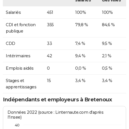
salariés
des villes
Salariés
451
100%
100%
CDI et fonction
355
79,8 %
84,6 %
publique
CDD
33
7,4 %
9,5 %
Intérimaires
42
9,4 %
2,1 %
Emplois aidés
0
0,0 %
0,5 %
Stages et
15
3,4 %
3,4 %
apprentissages
Indépendants et employeurs à Bretenoux
Données 2022 (source : Linternaute.com d'après
l'Insee)
40