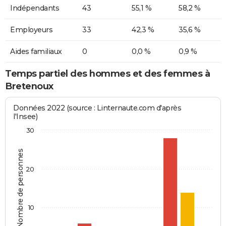
Indépendants
43
55,1 %
58,2 %
Employeurs
33
42,3 %
35,6 %
Aides familiaux
0
0,0 %
0,9 %
Temps partiel des hommes et des femmes à
Bretenoux
Données 2022 (source : Linternaute.com d'après
l'Insee)
30
Nombre de personnes
20
10