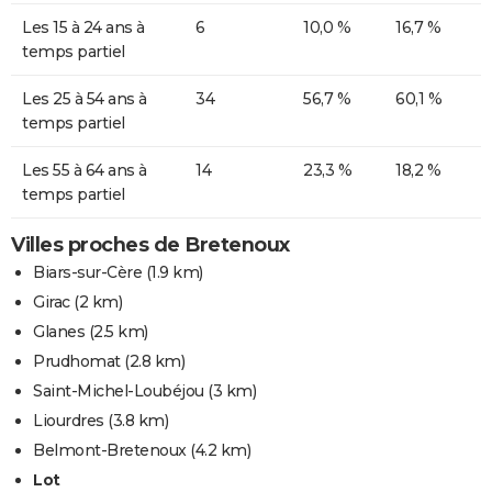
Les 15 à 24 ans à
6
10,0 %
16,7 %
temps partiel
Les 25 à 54 ans à
34
56,7 %
60,1 %
temps partiel
Les 55 à 64 ans à
14
23,3 %
18,2 %
temps partiel
Villes proches de Bretenoux
Biars-sur-Cère
(1.9 km)
Girac
(2 km)
Glanes
(2.5 km)
Prudhomat
(2.8 km)
Saint-Michel-Loubéjou
(3 km)
Liourdres
(3.8 km)
Belmont-Bretenoux
(4.2 km)
Lot