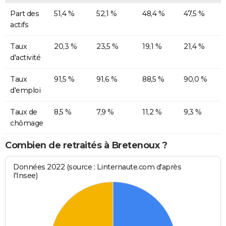
Part des
51,4 %
52,1 %
48,4 %
47,5 %
actifs
Taux
20,3 %
23,5 %
19,1 %
21,4 %
d'activité
Taux
91,5 %
91,6 %
88,5 %
90,0 %
d'emploi
Taux de
8,5 %
7,9 %
11,2 %
9,3 %
chômage
Combien de retraités à Bretenoux ?
Données 2022 (source : Linternaute.com d'après
l'Insee)