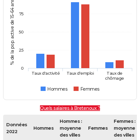
% de la pop. active de 15-64 ans
75
50
25
0
Taux d'activité
Taux d'emploi
Taux de
chômage
Hommes
Femmes
Quels salaires à Bretenoux ?
Hommes :
Femmes :
Données
Hommes
moyenne
Femmes
moyenne
2022
des villes
des villes