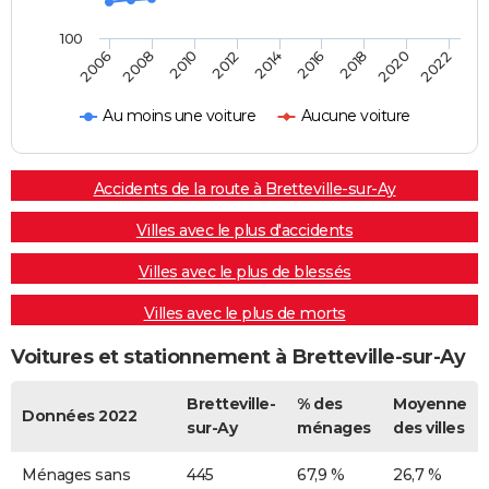
100
2022
2014
2006
2016
2008
2018
2010
2020
2012
Au moins une voiture
Aucune voiture
Accidents de la route à Bretteville-sur-Ay
Villes avec le plus d'accidents
Villes avec le plus de blessés
Villes avec le plus de morts
Voitures et stationnement à Bretteville-sur-Ay
Bretteville-
% des
Moyenne
Données 2022
sur-Ay
ménages
des villes
Ménages sans
445
67,9 %
26,7 %