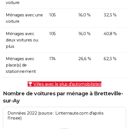
voiture
Ménages avec une
105
16,0 %
32,3 %
voiture
Ménages avec
105
16,0 %
40,8 %
deux voitures ou
plus
Ménages avec
174
26,6 %
62,3 %
place(s) de
stationnement
Villes avec le plus d'automobilistes
Nombre de voitures par ménage à Bretteville-
sur-Ay
Données 2022 (source : Linternaute.com d'après
l'Insee)