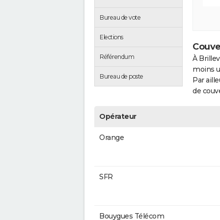
Bureau de vote
Elections
Couver
Référendum
À Brille
moins u
Bureau de poste
Par aill
de couve
Opérateur
Orange
SFR
Bouygues Télécom