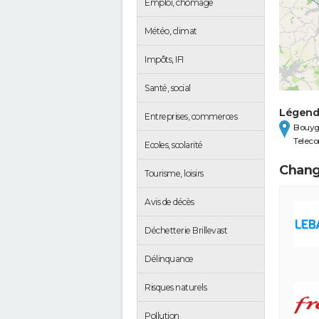
Emploi, chômage
Météo, climat
Impôts, IFI
Santé, social
Légen
Entreprises, commerces
Bouyg
Telec
Ecoles, scolarité
Chang
Tourisme, loisirs
Avis de décès
Déchetterie Brillevast
Délinquance
Risques naturels
Pollution