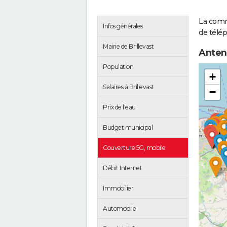
La comm
Infos générales
de télép
Mairie de Brillevast
Anten
Population
+
Salaires à Brillevast
−
Prix de l'eau
Budget municipal
Couverture 5G, mobile
Débit Internet
Immobilier
Automobile