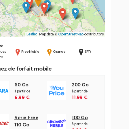
Leaflet
|
Map data ©
OpenStreetMap
contributors
de
ues
Free Mobile
Orange
SFR
om
ez de forfait mobile
60 Go
200 Go
à partir de
à partir de
6.99 €
11.99 €
Série Free
100 Go
à partir de
110 Go