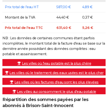
Prix total de l'eau HT
587,00 €
4,89 €
Montant de la TVA
44,40 €
0,37 €
Prix total de l'eau TTC
631,40 €
5,26 €
NB : Les données de certaines communes étant parfois
incomplètes, le montant total de la facture d'eau se base sur la
dernière année possédant des données complètes : eau
potable et assainissement.
Les villes où l'eau potable est la plus chère
Les villes où le traitement des eaux usées est le plus cher
Les villes où les factures d'eau sont les plus élevées
Les villes qui consomment le plus d'eau potable
Répartition des sommes payées par les
abonnés à Brison-Saint-Innocent