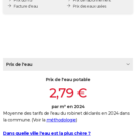
Prix du m3
Prix de l'abonnement
City break
Voyage de noces
Climat
Destinations
Voyage nature
Forum
+
Facture d'eau
Prix des eaux usées
PHOTO
GUIDES D'ACHAT
BONS PLANS
CARTE DE VOEUX
Carte Bonne année
Carte Pâques
Carte de Noël
Carte Saint-Valentin
Carte d'anniversaire
DICTIONNAIRE
Prix de l'eau
Biographies
Expressions
Dictionnaire
Citations
Proverbes
PROGRAMME TV
Prix de l'eau potable
COPAINS D'AVANT
2,79 €
Se connecter
Collèges
Universités
Service militaire
S'inscrire
Lycées
Primaires
Entreprises
Avis de recherche
AVIS DE DÉCÈS
FORUM
par m³ en 2024
Moyenne des tarifs de l'eau du robinet déclarés en 2024 dans
Lifestyle
Sport
Television
Cinema
Bricolage
Culture
Auto
Voyage
la commune. (Voir la
méthodologie
)
Dans quelle ville l'eau est la plus chère ?