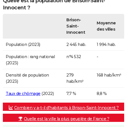
Quelle est la population de Brison-Saint-
Innocent ?
Brison-
Moyenne
Saint-
des villes
Innocent
Population (2023)
2 445 hab.
1 994 hab.
Population : rang national
n°4 532
-
(2023)
Densité de population
279
168 hab/km²
(2023)
hab/km²
Taux de chômage
(2022)
7,7 %
8,8 %
Combien y a-t-il d'habitants à Brison-Saint-Innocent ?
Quelle est la ville la plus peuplée de France ?