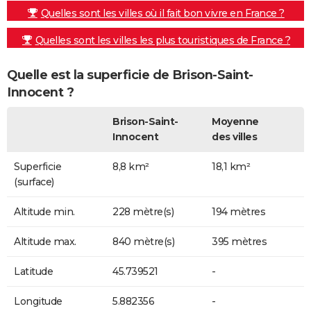
Quelles sont les villes où il fait bon vivre en France ?
Quelles sont les villes les plus touristiques de France ?
Quelle est la superficie de Brison-Saint-
Innocent ?
Brison-Saint-
Moyenne
Innocent
des villes
Superficie
8,8 km²
18,1 km²
(surface)
Altitude min.
228 mètre(s)
194 mètres
Altitude max.
840 mètre(s)
395 mètres
Latitude
45.739521
-
Longitude
5.882356
-