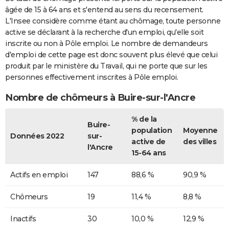
âgée de 15 à 64 ans et s'entend au sens du recensement.
L'Insee considère comme étant au chômage, toute personne
active se déclarant à la recherche d'un emploi, qu'elle soit
inscrite ou non à Pôle emploi. Le nombre de demandeurs
d'emploi de cette page est donc souvent plus élevé que celui
produit par le ministère du Travail, qui ne porte que sur les
personnes effectivement inscrites à Pôle emploi.
Nombre de chômeurs à Buire-sur-l'Ancre
% de la
Buire-
population
Moyenne
Données 2022
sur-
active de
des villes
l'Ancre
15-64 ans
Actifs en emploi
147
88,6 %
90,9 %
Chômeurs
19
11,4 %
8,8 %
Inactifs
30
10,0 %
12,9 %