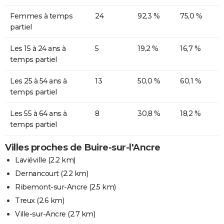
Femmes à temps
24
92,3 %
75,0 %
partiel
Les 15 à 24 ans à
5
19,2 %
16,7 %
temps partiel
Les 25 à 54 ans à
13
50,0 %
60,1 %
temps partiel
Les 55 à 64 ans à
8
30,8 %
18,2 %
temps partiel
Villes proches de Buire-sur-l'Ancre
Laviéville
(2.2 km)
Dernancourt
(2.2 km)
Ribemont-sur-Ancre
(2.5 km)
Treux
(2.6 km)
Ville-sur-Ancre
(2.7 km)