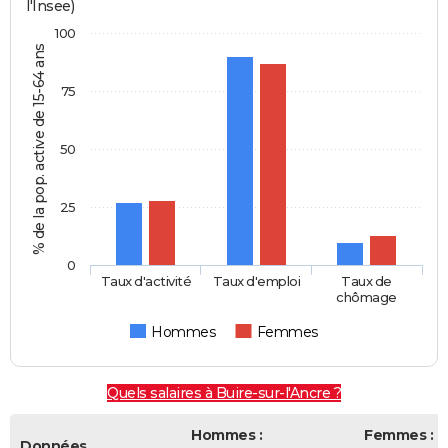
l'Insee)
100
% de la pop. active de 15-64 ans
75
50
25
0
Taux d'activité
Taux d'emploi
Taux de
chômage
Hommes
Femmes
Quels salaires à Buire-sur-l'Ancre ?
Hommes :
Femmes :
Données