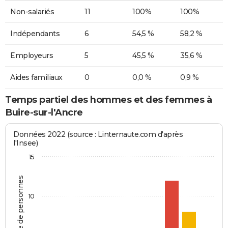
Non-salariés
11
100%
100%
Indépendants
6
54,5 %
58,2 %
Employeurs
5
45,5 %
35,6 %
Aides familiaux
0
0,0 %
0,9 %
Temps partiel des hommes et des femmes à
Buire-sur-l'Ancre
Données 2022 (source : Linternaute.com d'après
l'Insee)
15
Nombre de personnes
10