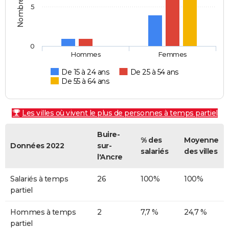
5
0
Hommes
Femmes
De 15 à 24 ans
De 25 à 54 ans
De 55 à 64 ans
Les villes où vivent le plus de personnes à temps partiel
Buire-
% des
Moyenne
Données 2022
sur-
salariés
des villes
l'Ancre
Salariés à temps
26
100%
100%
partiel
Hommes à temps
2
7,7 %
24,7 %
partiel