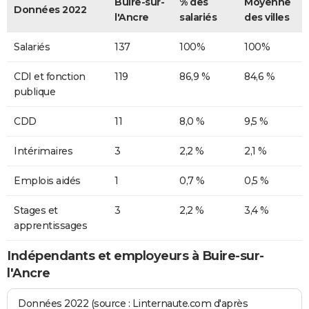
Buire-sur-
% des
Moyenne
Données 2022
l'Ancre
salariés
des villes
Salariés
137
100%
100%
CDI et fonction
119
86,9 %
84,6 %
publique
CDD
11
8,0 %
9,5 %
Intérimaires
3
2,2 %
2,1 %
Emplois aidés
1
0,7 %
0,5 %
Stages et
3
2,2 %
3,4 %
apprentissages
Indépendants et employeurs à Buire-sur-
l'Ancre
Données 2022 (source : Linternaute.com d'après