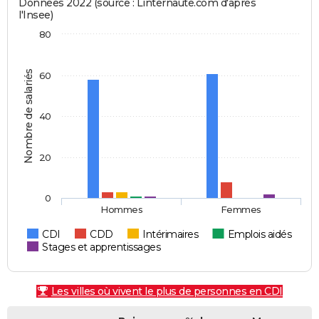
Données 2022 (source : Linternaute.com d'après
l'Insee)
80
Nombre de salariés
60
40
20
0
Hommes
Femmes
CDI
CDD
Intérimaires
Emplois aidés
Stages et apprentissages
Les villes où vivent le plus de personnes en CDI