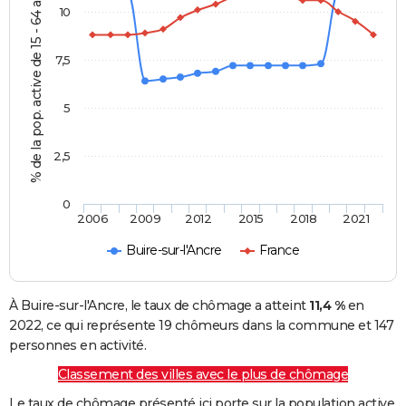
% de la pop. active de 15 - 64 ans
10
7,5
5
2,5
0
2006
2009
2012
2015
2018
2021
Buire-sur-l'Ancre
France
À Buire-sur-l'Ancre, le taux de chômage a atteint
11,4 %
en
2022, ce qui représente 19 chômeurs dans la commune et 147
personnes en activité.
Classement des villes avec le plus de chômage
Le taux de chômage présenté ici porte sur la population active