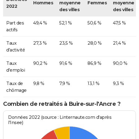
Hommes
moyenne
Femmes
moyenne
2022
des villes
des villes
Part des
49,4 %
52,1 %
50,6 %
47,5 %
actifs
Taux
27,3 %
23,5 %
28,0 %
21,4 %
d'activité
Taux
90,2 %
91,6 %
86,9 %
90,0 %
d'emploi
Taux de
9,8 %
7,9 %
13,1 %
9,3 %
chômage
Combien de retraités à Buire-sur-l'Ancre ?
Données 2022 (source : Linternaute.com d'après
l'Insee)