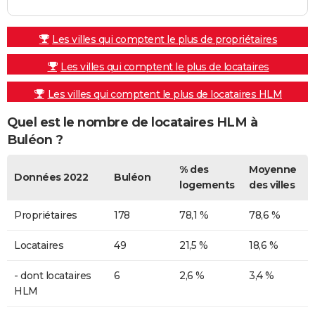
Les villes qui comptent le plus de propriétaires
Les villes qui comptent le plus de locataires
Les villes qui comptent le plus de locataires HLM
Quel est le nombre de locataires HLM à
Buléon ?
% des
Moyenne
Données 2022
Buléon
logements
des villes
Propriétaires
178
78,1 %
78,6 %
Locataires
49
21,5 %
18,6 %
- dont locataires
6
2,6 %
3,4 %
HLM