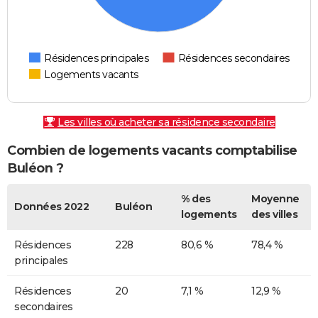
Résidences principales
Résidences secondaires
Logements vacants
Les villes où acheter sa résidence secondaire
Combien de logements vacants comptabilise
Buléon ?
% des
Moyenne
Données 2022
Buléon
logements
des villes
Résidences
228
80,6 %
78,4 %
principales
Résidences
20
7,1 %
12,9 %
secondaires