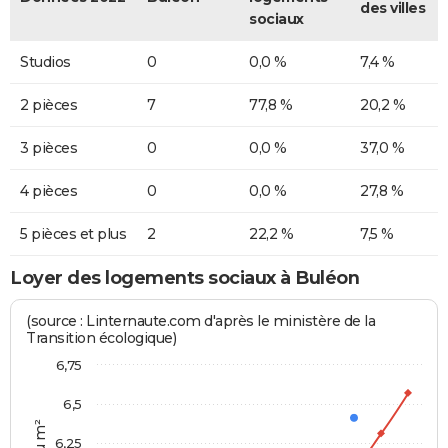
des villes
sociaux
Studios
0
0,0 %
7,4 %
2 pièces
7
77,8 %
20,2 %
3 pièces
0
0,0 %
37,0 %
4 pièces
0
0,0 %
27,8 %
5 pièces et plus
2
22,2 %
7,5 %
Loyer des logements sociaux à Buléon
(source : Linternaute.com d'après le ministère de la
Transition écologique)
6,75
6,5
6,25