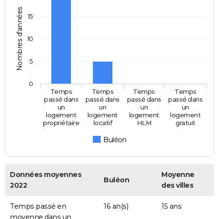
Nombres d'années
15
10
5
0
Temps
Temps
Temps
Temps
passé dans
passé dans
passé dans
passé dans
un
un
un
un
logement
logement
logement
logement
propriétaire
locatif
HLM
gratuit
Buléon
Données moyennes
Moyenne
Buléon
2022
des villes
Temps passé en
16 an(s)
15 ans
moyenne dans un