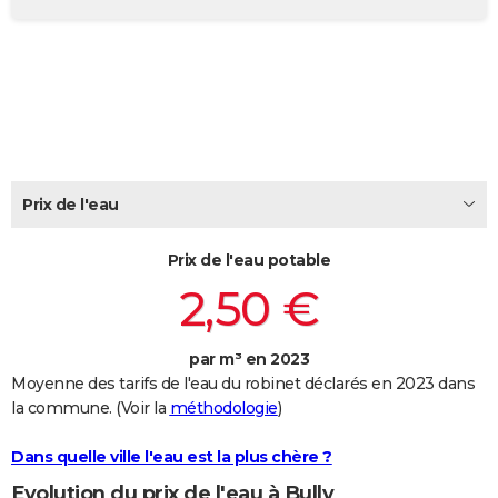
City break
Voyage de noces
Climat
Destinations
Voyage nature
Forum
+
PHOTO
GUIDES D'ACHAT
BONS PLANS
CARTE DE VOEUX
Carte Bonne année
Carte Pâques
Carte de Noël
Carte Saint-Valentin
Carte d'anniversaire
Prix de l'eau
DICTIONNAIRE
Biographies
Expressions
Dictionnaire
Citations
Proverbes
PROGRAMME TV
Prix de l'eau potable
2,50 €
COPAINS D'AVANT
Se connecter
Collèges
Universités
Service militaire
S'inscrire
Lycées
Primaires
Entreprises
Avis de recherche
AVIS DE DÉCÈS
par m³ en 2023
Moyenne des tarifs de l'eau du robinet déclarés en 2023 dans
FORUM
la commune. (Voir la
méthodologie
)
Lifestyle
Sport
Television
Cinema
Bricolage
Culture
Auto
Voyage
Dans quelle ville l'eau est la plus chère ?
Evolution du prix de l'eau à Bully