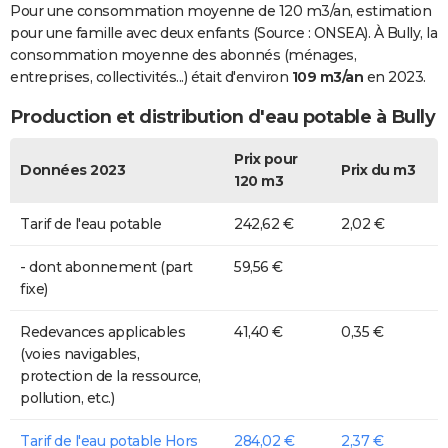
Pour une consommation moyenne de 120 m3/an, estimation
pour une famille avec deux enfants (Source : ONSEA). À Bully, la
consommation moyenne des abonnés (ménages,
entreprises, collectivités...) était d'environ
109 m3/an
en 2023.
Production et distribution d'eau potable à Bully
Prix pour
Données 2023
Prix du m3
120 m3
Tarif de l'eau potable
242,62 €
2,02 €
- dont abonnement (part
59,56 €
fixe)
Redevances applicables
41,40 €
0,35 €
(voies navigables,
protection de la ressource,
pollution, etc.)
Tarif de l'eau potable Hors
284,02 €
2,37 €