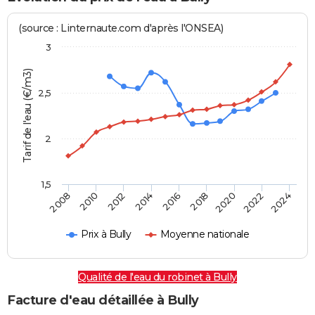
(source : Linternaute.com d'après l'ONSEA)
3
Tarif de l'eau (€/m3)
2,5
2
1,5
2016
2014
2024
2012
2022
2010
2020
2008
2018
Prix à Bully
Moyenne nationale
Qualité de l'eau du robinet à Bully
Facture d'eau détaillée à Bully