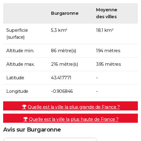
Moyenne
Burgaronne
des villes
Superficie
5,3 km²
18,1 km²
(surface)
Altitude min.
86 mètre(s)
194 mètres
Altitude max.
216 mètre(s)
395 mètres
Latitude
43.417771
-
Longitude
-0.906846
-
Quelle est la ville la plus grande de France ?
Quelle est la ville la plus haute de France ?
Avis sur Burgaronne