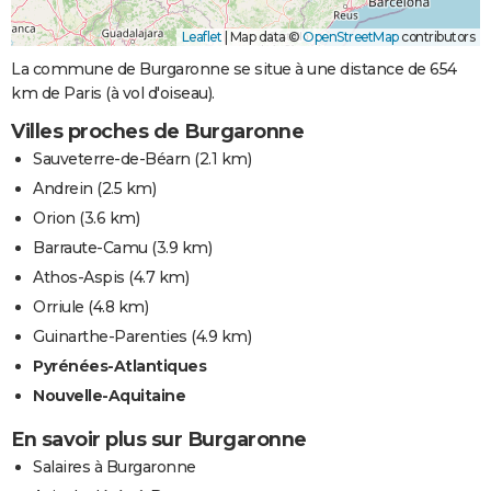
Leaflet
|
Map data ©
OpenStreetMap
contributors
La commune de Burgaronne se situe à une distance de 654
km de Paris (à vol d'oiseau).
Villes proches de Burgaronne
Sauveterre-de-Béarn
(2.1 km)
Andrein
(2.5 km)
Orion
(3.6 km)
Barraute-Camu
(3.9 km)
Athos-Aspis
(4.7 km)
Orriule
(4.8 km)
Guinarthe-Parenties
(4.9 km)
Pyrénées-Atlantiques
Nouvelle-Aquitaine
En savoir plus sur Burgaronne
Salaires à Burgaronne