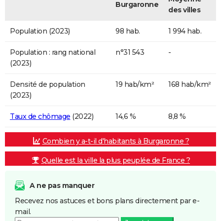
Burgaronne
des villes
Population (2023)
98 hab.
1 994 hab.
Population : rang national
n°31 543
-
(2023)
Densité de population
19 hab/km²
168 hab/km²
(2023)
Taux de chômage
(2022)
14,6 %
8,8 %
Combien y a-t-il d'habitants à Burgaronne ?
Quelle est la ville la plus peuplée de France ?
A ne pas manquer
Recevez nos astuces et bons plans directement par e-
mail.