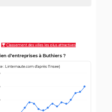
Classement des villes les plus attractives
en d'entreprises à Buthiers ?
e : Linternaute.com d'après l'Insee)
0
0
0