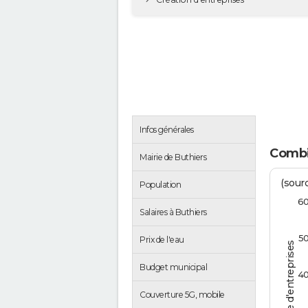
Infos générales
Combi
Mairie de Buthiers
(sourc
Population
6
Salaires à Buthiers
5
Prix de l'eau
Nombre d'entreprises
Budget municipal
4
Couverture 5G, mobile