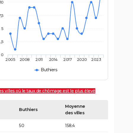
10
7,5
5
,5
0
2005
2008
2011
2014
2017
2020
2023
Buthiers
es villes où le taux de chômage est le plus élevé
Moyenne
Buthiers
des villes
50
158,4