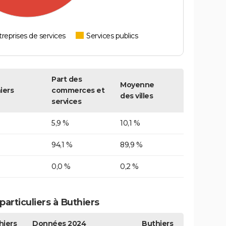
reprises de services
Services publics
Part des
Moyenne
iers
commerces et
des villes
services
5,9 %
10,1 %
94,1 %
89,9 %
0,0 %
0,2 %
articuliers à Buthiers
hiers
Données 2024
Buthiers