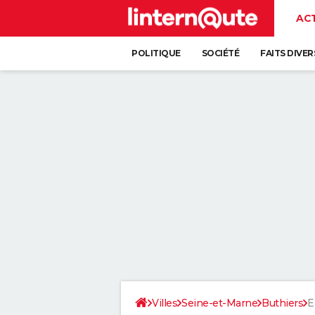
AC
POLITIQUE
SOCIÉTÉ
FAITS DIVER
Villes
Seine-et-Marne
Buthiers
E