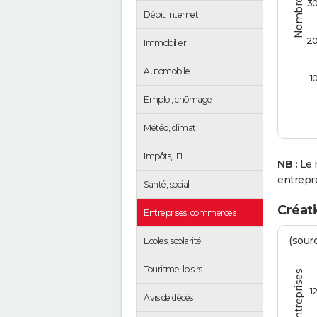
3
Débit Internet
2
Immobilier
Automobile
1
Emploi, chômage
Météo, climat
Impôts, IFI
NB :
Le 
entrepr
Santé, social
Créati
Entreprises, commerces
(sourc
Ecoles, scolarité
Tourisme, loisirs
1
Avis de décès