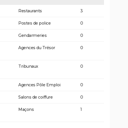
Restaurants
3
Postes de police
0
Gendarmeries
0
Agences du Trésor
0
Tribunaux
0
Agences Pôle Emploi
0
Salons de coiffure
0
Maçons
1