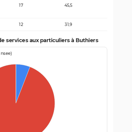
17
45,5
12
31,9
 services aux particuliers à Buthiers
Insee)