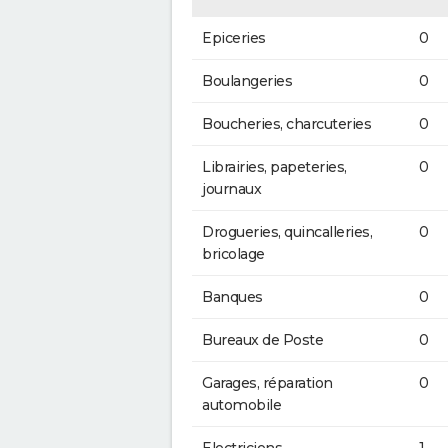
Epiceries
0
Boulangeries
0
Boucheries, charcuteries
0
Librairies, papeteries,
0
journaux
Drogueries, quincalleries,
0
bricolage
Banques
0
Bureaux de Poste
0
Garages, réparation
0
automobile