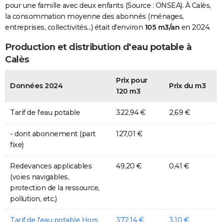
pour une famille avec deux enfants (Source : ONSEA). À Calès,
la consommation moyenne des abonnés (ménages,
entreprises, collectivités...) était d'environ
105 m3/an
en 2024.
Production et distribution d'eau potable à
Calès
Prix pour
Données 2024
Prix du m3
120 m3
Tarif de l'eau potable
322,94 €
2,69 €
- dont abonnement (part
127,01 €
fixe)
Redevances applicables
49,20 €
0,41 €
(voies navigables,
protection de la ressource,
pollution, etc.)
Tarif de l'eau potable Hors
372,14 €
3,10 €