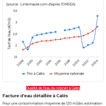
(source : Linternaute.com d'après l'ONSEA)
3,5
Tarif de l'eau (€/m3)
3
2,5
2
1,5
2016
2014
2024
2012
2022
2010
2020
2008
2018
Prix à Calès
Moyenne nationale
Qualité de l'eau du robinet à Calès
Facture d'eau détaillée à Calès
Pour une consommation moyenne de 120 m3/an, estimation