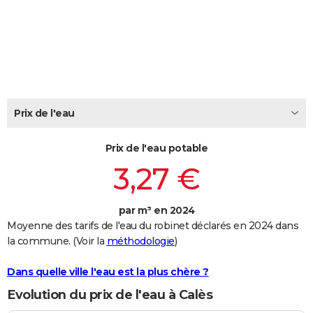
City break
Voyage de noces
Climat
Destinations
Voyage nature
Forum
+
PHOTO
GUIDES D'ACHAT
BONS PLANS
CARTE DE VOEUX
Prix de l'eau
Carte Bonne année
Carte Pâques
Carte de Noël
Carte Saint-Valentin
Carte d'anniversaire
DICTIONNAIRE
Prix de l'eau potable
Biographies
Expressions
Dictionnaire
Citations
Proverbes
PROGRAMME TV
3,27 €
COPAINS D'AVANT
par m³ en 2024
Se connecter
Collèges
Universités
Service militaire
S'inscrire
Lycées
Primaires
Entreprises
Avis de recherche
AVIS DE DÉCÈS
Moyenne des tarifs de l'eau du robinet déclarés en 2024 dans
la commune. (Voir la
méthodologie
)
FORUM
Lifestyle
Sport
Television
Cinema
Bricolage
Culture
Auto
Voyage
Dans quelle ville l'eau est la plus chère ?
Evolution du prix de l'eau à Calès