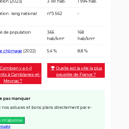
tion (2023)
3 181 hab.
1 994 hab.
tion : rang national
n°3 562
-
é de population
366
168
hab/km²
hab/km²
de chômage
(2022)
5,4 %
8,8 %
Combien y a-t-il
Quelle est la ville la plus
ants à Camblanes-et-
peuplée de France ?
Meynac ?
e pas manquer
 nos astuces et bons plans directement par e-
e m'abonne
tialité