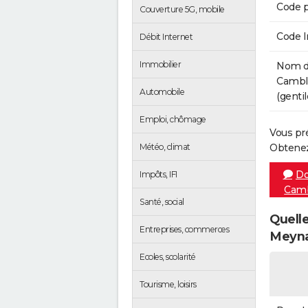
Code p
Couverture 5G, mobile
Code 
Débit Internet
Immobilier
Nom de
Cambl
Automobile
(gentil
Emploi, chômage
Vous pr
Météo, climat
Obtenez
Do
Impôts, IFI
Camb
Santé, social
Quelle
Entreprises, commerces
Meyna
Ecoles, scolarité
Tourisme, loisirs