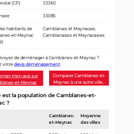
ostal (CP)
33360
Insee
33085
s habitants de
Camblanais et Meynacais,
anes-et-Meynac
Camblanaises et Meynacaises
é)
évoyez de déménager à Camblanes-et-Meynac ?
 votre
devis déménagement
.
Comparer Camblanes-et-
nner mon avis sur
Meynac à une autre ville...
lanes-et-Meynac
 est la population de Camblanes-et-
c ?
Camblanes-
Moyenne
et-Meynac
des villes