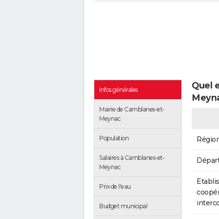
Quel e
Infos générales
Meyna
Mairie de Camblanes-et-
Meynac
Population
Régio
Salaires à Camblanes-et-
Dépar
Meynac
Etabli
Prix de l'eau
coopér
inter
Budget municipal