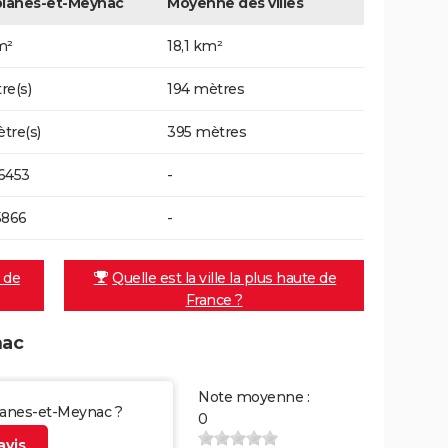
lanes-et-Meynac
Moyenne des villes
m²
18,1 km²
re(s)
194 mètres
tre(s)
395 mètres
6453
-
5866
-
e de
Quelle est la ville la plus haute de
France ?
nac
Note moyenne :
blanes-et-Meynac ?
0
vis