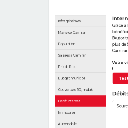
Intern
Infos générales
Grâce à 
bénéfici
Mairie de Camiran
l'Autor
Population
plus de 
Camiran
Salaires à Camiran
Votre v
Prix de l'eau
!
Test
Budget municipal
Couverture 5G, mobile
Débits
Débit Internet
Source
Immobilier
Automobile