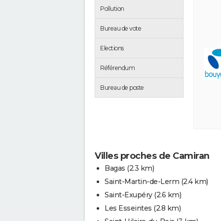
Pollution
Bureau de vote
Elections
Référendum
Bureau de poste
Villes proches de Camiran
Bagas
(2.3 km)
Saint-Martin-de-Lerm
(2.4 km)
Saint-Exupéry
(2.6 km)
Les Esseintes
(2.8 km)