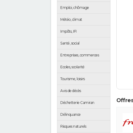
Emploi, chômage
Météo, climat
Impôts, IFI
Santé, social
Entreprises, commerces
Ecoles, scolarité
Tourisme, loisirs
Avis de décès
Offres
Déchetterie Camiran
Délinquance
Risques naturels