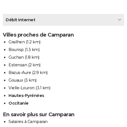
City break
Voyage de noces
Climat
Destinations
Voyage nature
Forum
+
PHOTO
GUIDES D'ACHAT
Débit Internet
BONS PLANS
Villes proches de Camparan
CARTE DE VOEUX
Grailhen
(1.2 km)
Bourisp
(1.3 km)
Carte Bonne année
Carte Pâques
Carte de Noël
Carte Saint-Valentin
Carte d'anniversaire
DICTIONNAIRE
Guchan
(1.8 km)
Biographies
Expressions
Dictionnaire
Citations
Proverbes
PROGRAMME TV
Estensan
(2 km)
Bazus-Aure
(2.9 km)
COPAINS D'AVANT
Gouaux
(3 km)
Se connecter
Collèges
Universités
Service militaire
S'inscrire
Lycées
Primaires
Entreprises
Avis de recherche
AVIS DE DÉCÈS
Vielle-Louron
(3.1 km)
Hautes-Pyrénées
FORUM
Occitanie
Lifestyle
Sport
Television
Cinema
Bricolage
Culture
Auto
Voyage
En savoir plus sur Camparan
Salaires à Camparan