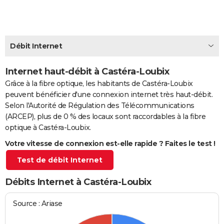
City break
Voyage de noces
Climat
Destinations
Voyage nature
Forum
+
PHOTO
GUIDES D'ACHAT
Débit Internet
BONS PLANS
Internet haut-débit à Castéra-Loubix
CARTE DE VOEUX
Grâce à la fibre optique, les habitants de Castéra-Loubix
Carte Bonne année
Carte Pâques
Carte de Noël
Carte Saint-Valentin
Carte d'anniversaire
DICTIONNAIRE
peuvent bénéficier d'une connexion internet très haut-débit.
Selon l'Autorité de Régulation des Télécommunications
Biographies
Expressions
Dictionnaire
Citations
Proverbes
PROGRAMME TV
(ARCEP), plus de 0 % des locaux sont raccordables à la fibre
optique à Castéra-Loubix.
COPAINS D'AVANT
Votre vitesse de connexion est-elle rapide ? Faites le test !
Se connecter
Collèges
Universités
Service militaire
S'inscrire
Lycées
Primaires
Entreprises
Avis de recherche
AVIS DE DÉCÈS
Test de débit Internet
FORUM
Débits Internet à Castéra-Loubix
Lifestyle
Sport
Television
Cinema
Bricolage
Culture
Auto
Voyage
Source : Ariase