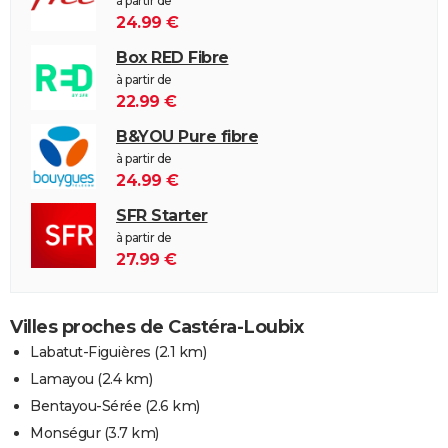
à partir de
24.99 €
Box RED Fibre
à partir de
22.99 €
B&YOU Pure fibre
à partir de
24.99 €
SFR Starter
à partir de
27.99 €
Villes proches de Castéra-Loubix
Labatut-Figuières
(2.1 km)
Lamayou
(2.4 km)
Bentayou-Sérée
(2.6 km)
Monségur
(3.7 km)