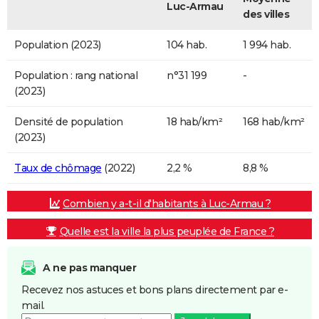
Luc-Armau
des villes
Population (2023)
104 hab.
1 994 hab.
Population : rang national
n°31 199
-
(2023)
Densité de population
18 hab/km²
168 hab/km²
(2023)
Taux de chômage
(2022)
2,2 %
8,8 %
Combien y a-t-il d'habitants à Luc-Armau ?
Quelle est la ville la plus peuplée de France ?
A ne pas manquer
Recevez nos astuces et bons plans directement par e-
mail.