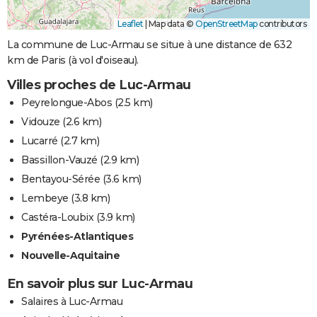
Leaflet
|
Map data ©
OpenStreetMap
contributors
La commune de Luc-Armau se situe à une distance de 632
km de Paris (à vol d'oiseau).
Villes proches de Luc-Armau
Peyrelongue-Abos
(2.5 km)
Vidouze
(2.6 km)
Lucarré
(2.7 km)
Bassillon-Vauzé
(2.9 km)
Bentayou-Sérée
(3.6 km)
Lembeye
(3.8 km)
Castéra-Loubix
(3.9 km)
Pyrénées-Atlantiques
Nouvelle-Aquitaine
En savoir plus sur Luc-Armau
Salaires à Luc-Armau