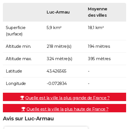
Moyenne
Luc-Armau
des villes
Superficie
5,9 km²
18,1 km²
(surface)
Altitude min.
218 mètre(s)
194 mètres
Altitude max.
324 mètre(s)
395 mètres
Latitude
43.426565
-
Longitude
-0.072834
-
Quelle est la ville la plus grande de France ?
Quelle est la ville la plus haute de France ?
Avis sur Luc-Armau