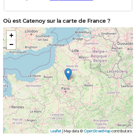
Où est Catenoy sur la carte de France ?
+
−
Leaflet
|
Map data ©
OpenStreetMap
contributors