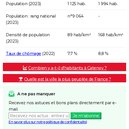
Population (2023)
1 125 hab.
1 994 hab.
Population : rang national
n°9 064
-
(2023)
Densité de population
89 hab/km²
168 hab/km²
(2023)
Taux de chômage
(2022)
7,7 %
8,8 %
Combien y a-t-il d'habitants à Catenoy ?
Quelle est la ville la plus peuplée de France ?
A ne pas manquer
Recevez nos astuces et bons plans directement par e-
mail.
Je m'abonne
En savoir plus sur notre politique de confidentialité