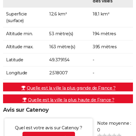
des villes
Superficie
12,6 km²
18,1 km²
(surface)
Altitude min.
53 mètre(s)
194 mètres
Altitude max.
163 mètre(s)
395 mètres
Latitude
49.379154
-
Longitude
2.518007
-
Quelle est la ville la plus grande de France ?
Quelle est la ville la plus haute de France ?
Avis sur Catenoy
Note moyenne :
Quel est votre avis sur Catenoy ?
0