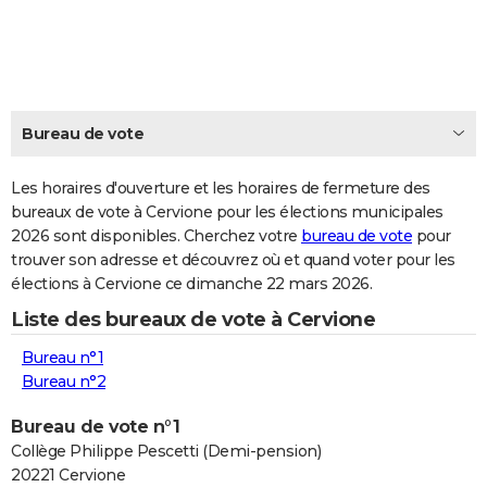
City break
Voyage de noces
Climat
Destinations
Voyage nature
Forum
+
PHOTO
GUIDES D'ACHAT
BONS PLANS
Bureau de vote
CARTE DE VOEUX
Les horaires d'ouverture et les horaires de fermeture des
Carte Bonne année
Carte Pâques
Carte de Noël
Carte Saint-Valentin
Carte d'anniversaire
DICTIONNAIRE
bureaux de vote à Cervione pour les élections municipales
2026 sont disponibles. Cherchez votre
bureau de vote
pour
Biographies
Expressions
Dictionnaire
Citations
Proverbes
PROGRAMME TV
trouver son adresse et découvrez où et quand voter pour les
élections à Cervione ce dimanche 22 mars 2026.
COPAINS D'AVANT
Liste des bureaux de vote à Cervione
Se connecter
Collèges
Universités
Service militaire
S'inscrire
Lycées
Primaires
Entreprises
Avis de recherche
AVIS DE DÉCÈS
Bureau n°1
FORUM
Bureau n°2
Lifestyle
Sport
Television
Cinema
Bricolage
Culture
Auto
Voyage
Bureau de vote n°1
Collège Philippe Pescetti (Demi-pension)
20221 Cervione