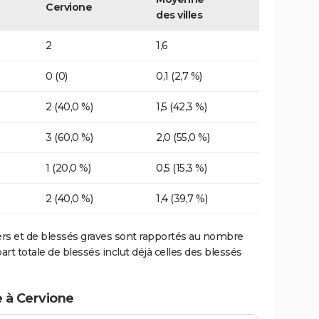
Cervione
des villes
2
1,6
0 (0)
0,1 (2,7 %)
2 (40,0 %)
1,5 (42,3 %)
3 (60,0 %)
2,0 (55,0 %)
1 (20,0 %)
0,5 (15,3 %)
2 (40,0 %)
1,4 (39,7 %)
ers et de blessés graves sont rapportés au nombre
art totale de blessés inclut déjà celles des blessés
e à Cervione