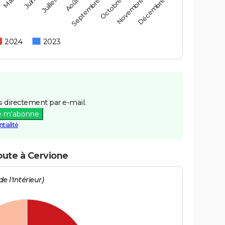
Mai
Août
Novembre
Juin
Septembre
Décembre
Juillet
Octobre
2024
2023
 directement par e-mail.
e m'abonne
tialité
oute à Cervione
e l'Intérieur)