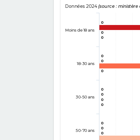
Données 2024
(source : ministère d
0
Moins de 18 ans
0
0
0
0
18-30 ans
0
0
0
30-50 ans
0
0
0
0
50-70 ans
0