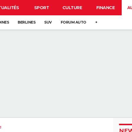
TUALITÉS
SPORT
CULTURE
FINANCE
A
DINES
BERLINES
SUV
FORUM AUTO
+
e
NEW