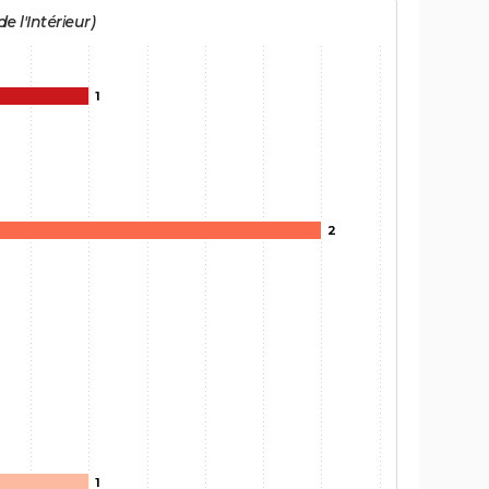
e l'Intérieur)
1
2
1