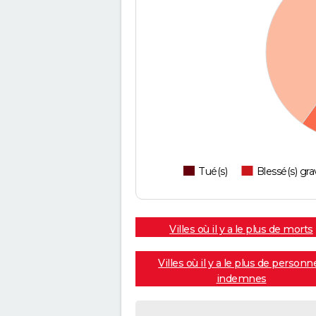
Tué(s)
Blessé(s) gra
Villes où il y a le plus de morts
Villes où il y a le plus de personn
indemnes