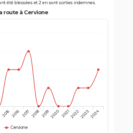
nt été blessées et 2 en sont sorties indemnes.
a route à Cervione
4
2015
2016
2017
2018
2019
2020
2021
2022
2023
2024
Cervione