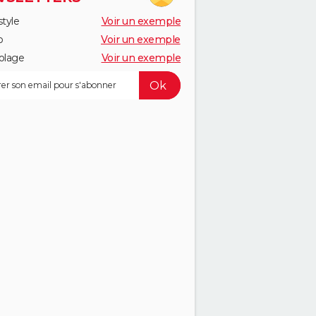
style
Voir un exemple
o
Voir un exemple
olage
Voir un exemple