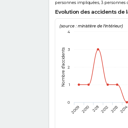
personnes impliquées, 3 personnes o
Evolution des accidents de l
(source : ministère de l'Intérieur)
4
Nombre d'accidents
3
2
1
0
2009
2010
2011
2012
2013
201