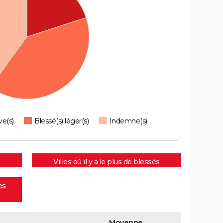
ve(s)
Blessé(s) léger(s)
Indemne(s)
Villes où il y a le plus de blessés
es
Moyenne