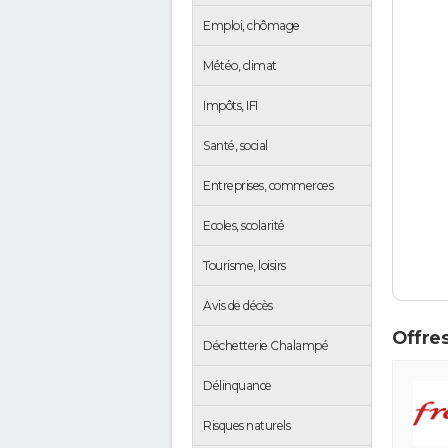
Emploi, chômage
Météo, climat
Impôts, IFI
Santé, social
Entreprises, commerces
Ecoles, scolarité
Tourisme, loisirs
Avis de décès
Offres
Déchetterie Chalampé
Délinquance
Risques naturels