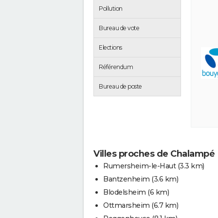
Pollution
Bureau de vote
Elections
Référendum
Bureau de poste
Villes proches de Chalampé
Rumersheim-le-Haut
(3.3 km)
Bantzenheim
(3.6 km)
Blodelsheim
(6 km)
Ottmarsheim
(6.7 km)