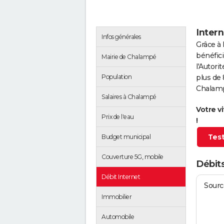
Inter
Infos générales
Grâce à 
bénéfici
Mairie de Chalampé
l'Autor
Population
plus de 
Chalam
Salaires à Chalampé
Votre v
Prix de l'eau
!
Test
Budget municipal
Couverture 5G, mobile
Débit
Débit Internet
Source
Immobilier
Automobile