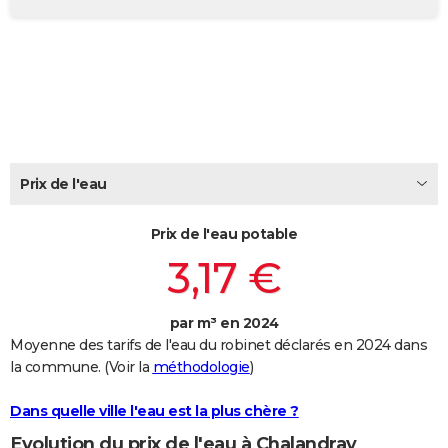
City break
Voyage de noces
Climat
Destinations
Voyage nature
Forum
+
PHOTO
GUIDES D'ACHAT
BONS PLANS
CARTE DE VOEUX
Carte Bonne année
Carte Pâques
Carte de Noël
Carte Saint-Valentin
Carte d'anniversaire
Prix de l'eau
DICTIONNAIRE
Biographies
Expressions
Dictionnaire
Citations
Proverbes
PROGRAMME TV
Prix de l'eau potable
3,17 €
COPAINS D'AVANT
Se connecter
Collèges
Universités
Service militaire
S'inscrire
Lycées
Primaires
Entreprises
Avis de recherche
AVIS DE DÉCÈS
par m³ en 2024
Moyenne des tarifs de l'eau du robinet déclarés en 2024 dans
FORUM
la commune. (Voir la
méthodologie
)
Lifestyle
Sport
Television
Cinema
Bricolage
Culture
Auto
Voyage
Dans quelle ville l'eau est la plus chère ?
Evolution du prix de l'eau à Chalandray