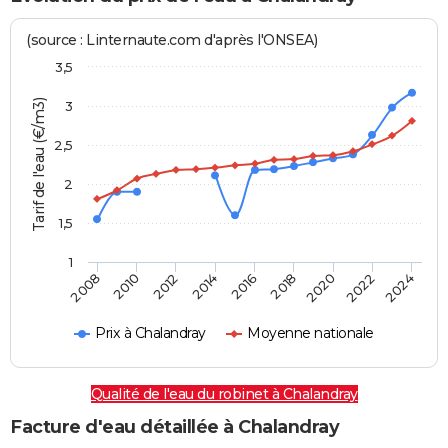
(source : Linternaute.com d'après l'ONSEA)
3,5
Tarif de l'eau (€/m3)
3
2,5
2
1,5
1
2016
2014
2024
2012
2022
2010
2020
2008
2018
Prix à Chalandray
Moyenne nationale
Qualité de l'eau du robinet à Chalandray
Facture d'eau détaillée à Chalandray