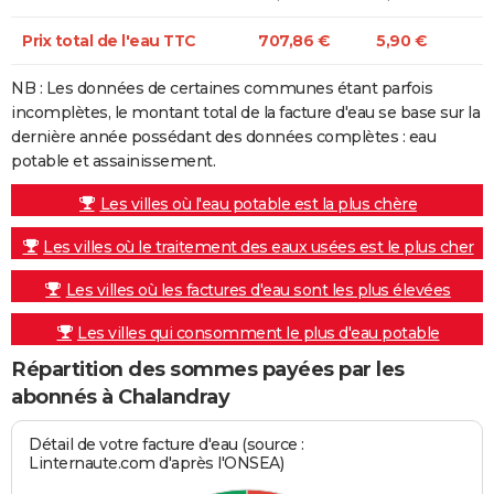
Prix total de l'eau TTC
707,86 €
5,90 €
NB : Les données de certaines communes étant parfois
incomplètes, le montant total de la facture d'eau se base sur la
dernière année possédant des données complètes : eau
potable et assainissement.
Les villes où l'eau potable est la plus chère
Les villes où le traitement des eaux usées est le plus cher
Les villes où les factures d'eau sont les plus élevées
Les villes qui consomment le plus d'eau potable
Répartition des sommes payées par les
abonnés à Chalandray
Détail de votre facture d'eau (source :
Linternaute.com d'après l'ONSEA)