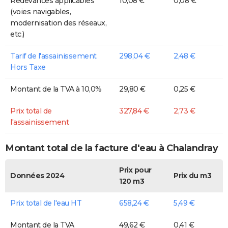
Redevances applicables
10,08 €
0,08 €
(voies navigables,
modernisation des réseaux,
etc.)
Tarif de l'assainissement
298,04 €
2,48 €
Hors Taxe
Montant de la TVA à 10,0%
29,80 €
0,25 €
Prix total de
327,84 €
2,73 €
l'assainissement
Montant total de la facture d'eau à Chalandray
Prix pour
Données 2024
Prix du m3
120 m3
Prix total de l'eau HT
658,24 €
5,49 €
Montant de la TVA
49,62 €
0,41 €