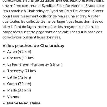
collectivités en charge du traitement des eaux présentes dans
une même commune : Syndicat Eaux De Vienne - Siveer pour
l'eau potable à Chalandray et Syndicat Eaux De Vienne - Siveer
pour l'assainissement collectif de l'eau à Chalandray. A noter
que toutes les collectivités ne partagent pas leurs données ou
bien le font de façon incomplète : les moyennes nationales
proposées sur cette page sont donc calculées sur la base des
collectivités publiant leurs données.
Villes proches de Chalandray
Ayron
(4.2 km)
Cherves
(5.2 km)
La Ferrière-en-Parthenay
(5.5 km)
Thénezay
(7.1 km)
Latillé
(7.2 km)
Oroux
(7.8 km)
Maillé
(8.3 km)
Vienne
Nouvelle-Aquitaine