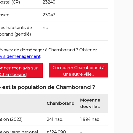
ostal (CP)
23240
Insee
23047
s habitants de
nc
rand (gentilé)
évoyez de déménager à Chamborand ? Obtenez
vis déménagement
.
Comparer Chamborand à
nner mon avis sur
une autre ville...
Chamborand
e est la population de Chamborand ?
Moyenne
Chamborand
des villes
tion (2023)
241 hab.
1 994 hab.
tion : rang national
n°24 090
-