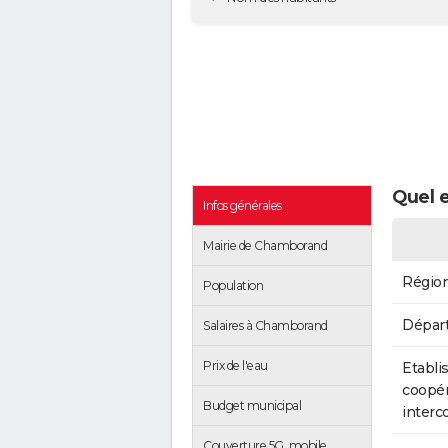
Quel 
Infos générales
Mairie de Chamborand
Régio
Population
Dépar
Salaires à Chamborand
Prix de l'eau
Etabli
coopér
Budget municipal
inter
Couverture 5G, mobile