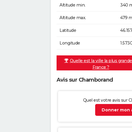
Altitude min.
340 m
Altitude max.
479 m
Latitude
46.15
Longitude
1.573
Quelle est la ville la plus grand
France ?
Avis sur Chamborand
Quel est votre avis sur
Donner mon a