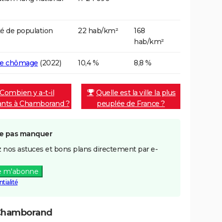
é de population
22 hab/km²
168
hab/km²
de chômage
(2022)
10,4 %
8,8 %
Combien y a-t-il
Quelle est la ville la plus
ants à Chamborand ?
peuplée de France ?
e pas manquer
 nos astuces et bons plans directement par e-
e m'abonne
tialité
 Chamborand