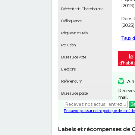
(2023)
Déchetterie Chamborand
Densit
Délinquance
(2023)
Risques naturels
Taux 
Pollution
Bureau de vote
d'habit
Elections
A n
Référendum
Recevez
Bureau de poste
mail.
J
En savoir plus sur notre politique de confiden
Labels et récompenses de