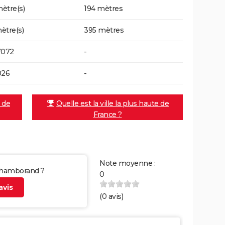
ètre(s)
194 mètres
ètre(s)
395 mètres
7072
-
026
-
e de
Quelle est la ville la plus haute de
France ?
Note moyenne :
 Chamborand ?
0
vis
(
0
avis)