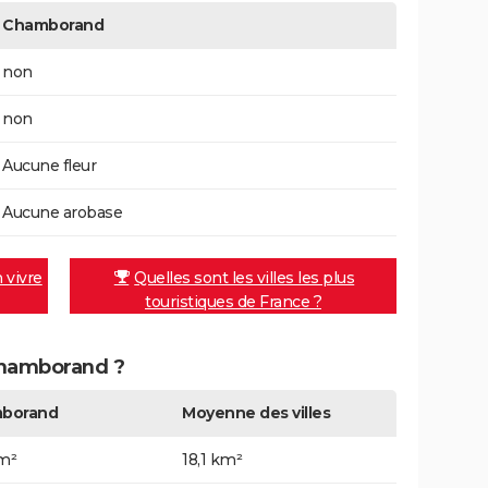
Chamborand
non
non
Aucune fleur
Aucune arobase
n vivre
Quelles sont les villes les plus
touristiques de France ?
 Chamborand ?
borand
Moyenne des villes
km²
18,1 km²