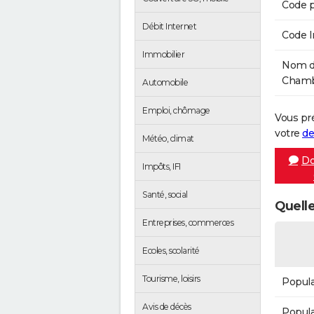
Code p
Débit Internet
Code 
Immobilier
Nom de
Chambo
Automobile
Emploi, chômage
Vous pr
votre
de
Météo, climat
Do
Impôts, IFI
Santé, social
Quell
Entreprises, commerces
Ecoles, scolarité
Tourisme, loisirs
Popula
Avis de décès
Popula