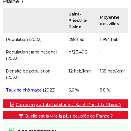
Plaine ?
Saint-
Moyenne
Priest-la-
des villes
Plaine
Population (2023)
258 hab.
1 994 hab.
Population : rang national
n°23 406
-
(2023)
Densité de population
12 hab/km²
168 hab/km²
(2023)
Taux de chômage
(2022)
6,6 %
8,8 %
Combien y a-t-il d'habitants à Saint-Priest-la-Plaine ?
Quelle est la ville la plus peuplée de France ?
A ne pas manquer