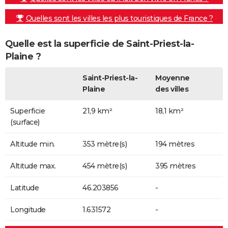
Quelles sont les villes les plus touristiques de France ?
Quelle est la superficie de Saint-Priest-la-
Plaine ?
Saint-Priest-la-
Moyenne
Plaine
des villes
Superficie
21,9 km²
18,1 km²
(surface)
Altitude min.
353 mètre(s)
194 mètres
Altitude max.
454 mètre(s)
395 mètres
Latitude
46.203856
-
Longitude
1.631572
-