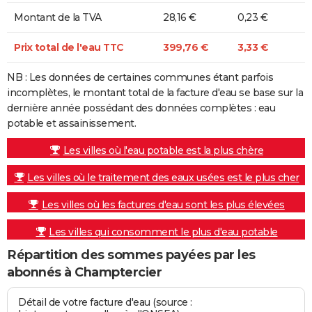
Montant de la TVA
28,16 €
0,23 €
Prix total de l'eau TTC
399,76 €
3,33 €
NB : Les données de certaines communes étant parfois
incomplètes, le montant total de la facture d'eau se base sur la
dernière année possédant des données complètes : eau
potable et assainissement.
Les villes où l'eau potable est la plus chère
Les villes où le traitement des eaux usées est le plus cher
Les villes où les factures d'eau sont les plus élevées
Les villes qui consomment le plus d'eau potable
Répartition des sommes payées par les
abonnés à Champtercier
Détail de votre facture d'eau (source :