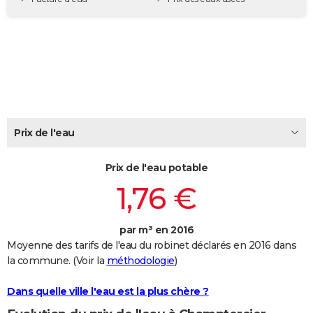
City break
Voyage de noces
Climat
Destinations
Voyage nature
Forum
+
PHOTO
GUIDES D'ACHAT
BONS PLANS
CARTE DE VOEUX
Carte Bonne année
Carte Pâques
Carte de Noël
Carte Saint-Valentin
Carte d'anniversaire
DICTIONNAIRE
Prix de l'eau
Biographies
Expressions
Dictionnaire
Citations
Proverbes
PROGRAMME TV
Prix de l'eau potable
1,76 €
COPAINS D'AVANT
Se connecter
Collèges
Universités
Service militaire
S'inscrire
Lycées
Primaires
Entreprises
Avis de recherche
AVIS DE DÉCÈS
par m³ en 2016
FORUM
Moyenne des tarifs de l'eau du robinet déclarés en 2016 dans
la commune. (Voir la
méthodologie
)
Lifestyle
Sport
Television
Cinema
Bricolage
Culture
Auto
Voyage
Dans quelle ville l'eau est la plus chère ?