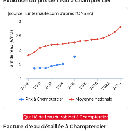
Evolution du prix de l'eau à Champtercier
(source : Linternaute.com d'après l'ONSEA)
3
Tarif de l'eau (€/m3)
2,5
2
1,5
1
2016
2014
2024
2012
2022
2010
2020
2008
2018
Prix à Champtercier
Moyenne nationale
Qualité de l'eau du robinet à Champtercier
Facture d'eau détaillée à Champtercier