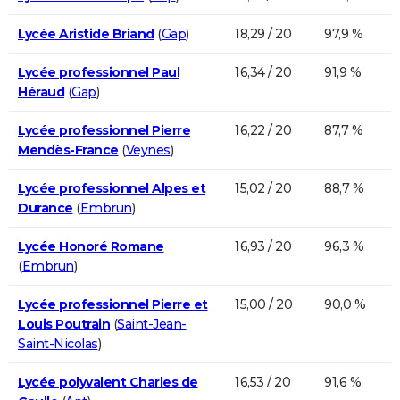
Lycée Aristide Briand
(
Gap
)
18,29 / 20
97,9 %
Lycée professionnel Paul
16,34 / 20
91,9 %
Héraud
(
Gap
)
Lycée professionnel Pierre
16,22 / 20
87,7 %
Mendès-France
(
Veynes
)
Lycée professionnel Alpes et
15,02 / 20
88,7 %
Durance
(
Embrun
)
Lycée Honoré Romane
16,93 / 20
96,3 %
(
Embrun
)
Lycée professionnel Pierre et
15,00 / 20
90,0 %
Louis Poutrain
(
Saint-Jean-
Saint-Nicolas
)
Lycée polyvalent Charles de
16,53 / 20
91,6 %