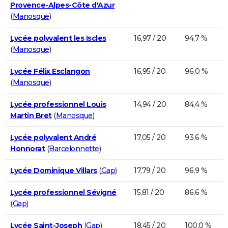
Provence-Alpes-Côte d'Azur
(
Manosque
)
Lycée polyvalent les Iscles
16,97 / 20
94,7 %
(
Manosque
)
Lycée Félix Esclangon
16,95 / 20
96,0 %
(
Manosque
)
Lycée professionnel Louis
14,94 / 20
84,4 %
Martin Bret
(
Manosque
)
Lycée polyvalent André
17,05 / 20
93,6 %
Honnorat
(
Barcelonnette
)
Lycée Dominique Villars
(
Gap
)
17,79 / 20
96,9 %
Lycée professionnel Sévigné
15,81 / 20
86,6 %
(
Gap
)
Lycée Saint-Joseph
(
Gap
)
18,45 / 20
100,0 %