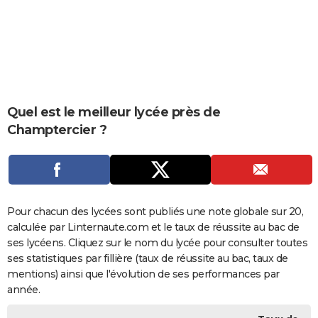
City break
Voyage de noces
Climat
Destinations
Voyage nature
Forum
+
PHOTO
GUIDES D'ACHAT
BONS PLANS
CARTE DE VOEUX
Quel est le meilleur lycée près de
Champtercier ?
Carte Bonne année
Carte Pâques
Carte de Noël
Carte Saint-Valentin
Carte d'anniversaire
DICTIONNAIRE
Biographies
Expressions
Dictionnaire
Citations
Proverbes
PROGRAMME TV
COPAINS D'AVANT
Pour chacun des lycées sont publiés une note globale sur 20,
Se connecter
Collèges
Universités
Service militaire
S'inscrire
Lycées
Primaires
Entreprises
Avis de recherche
AVIS DE DÉCÈS
calculée par Linternaute.com et le taux de réussite au bac de
ses lycéens. Cliquez sur le nom du lycée pour consulter toutes
FORUM
ses statistiques par fillière (taux de réussite au bac, taux de
Lifestyle
Sport
Television
Cinema
Bricolage
Culture
Auto
Voyage
mentions) ainsi que l'évolution de ses performances par
année.