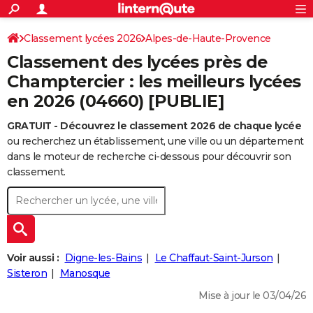
ACTUALITÉS
Connexion
S'inscrire
Classement lycées 2026
Alpes-de-Haute-Provence
Rechercher
Société
Education
Villes
Politique
Faits Divers
Monde
+
SPORT
Classement des lycées près de
Football
Cyclisme
Forum
Coupe du monde 2026
Tennis
Rugby
CULTURE
Champtercier : les meilleurs lycées
en 2026 (04660) [PUBLIE]
TNT
Cinéma
Musique
Programme TV
Streaming
Sorties cinéma
+
FINANCE
GRATUIT - Découvrez le classement 2026 de chaque lycée
Impôts
Immobilier
Banque
Crédit
Retraite
Epargne
Risques naturels par ville
Assurance
AUTO
ou recherchez un établissement, une ville ou un département
Réserver un essai
Berlines
Forum auto
Essais
Citadines
SUV
+
dans le moteur de recherche ci-dessous pour découvrir son
HIGH-TECH
classement.
Meilleur smartphone
Ordinateurs
Guide high-tech
Mobiles
Internet
Jeux vidéo
+
BRICOLAGE
Aménagement intérieur
Cuisine
Jardinage
+
Forum
Extérieur
Salle de bains
Rangement
WEEK-END
Escapades
Expositions
Week-end nature
Guides de France
Patrimoine
Musées
+
LIFESTYLE
Voir aussi :
Digne-les-Bains
Le Chaffaut-Saint-Jurson
Bien-être
Mode
+
Art de vivre
Loisirs
Modes de vie
Sisteron
Manosque
SANTE
Mise à jour le 03/04/26
Guide de la santé
Médicaments
+
Alimentation
Maladies
Sommeil
VOYAGE