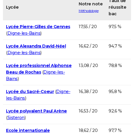
Taux de
Notre note
Lycée
réussite
Méthodologie
bac
Lycée Pierre-Gilles de Gennes
17,55 / 20
97,5 %
(
Digne-les-Bains
)
Lycée Alexandra David-Néel
16,62 / 20
94,7 %
(
Digne-les-Bains
)
Lycée professionnel Alphonse
13,08 / 20
78,8 %
Beau de Rochas
(
Digne-les-
Bains
)
Lycée du Sacré-Coeur
(
Digne-
16,38 / 20
95,8 %
les-Bains
)
Lycée polyvalent Paul Arène
16,53 / 20
92,6 %
(
Sisteron
)
Ecole internationale
18,62 / 20
97,7 %