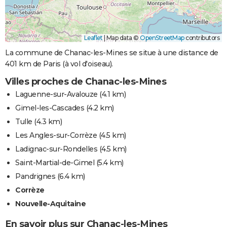
Leaflet
|
Map data ©
OpenStreetMap
contributors
La commune de Chanac-les-Mines se situe à une distance de
401 km de Paris (à vol d'oiseau).
Villes proches de Chanac-les-Mines
Laguenne-sur-Avalouze
(4.1 km)
Gimel-les-Cascades
(4.2 km)
Tulle
(4.3 km)
Les Angles-sur-Corrèze
(4.5 km)
Ladignac-sur-Rondelles
(4.5 km)
Saint-Martial-de-Gimel
(5.4 km)
Pandrignes
(6.4 km)
Corrèze
Nouvelle-Aquitaine
En savoir plus sur Chanac-les-Mines