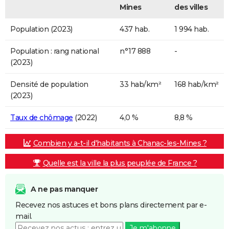
Mines
des villes
Population (2023)
437 hab.
1 994 hab.
Population : rang national
n°17 888
-
(2023)
Densité de population
33 hab/km²
168 hab/km²
(2023)
Taux de chômage
(2022)
4,0 %
8,8 %
Combien y a-t-il d'habitants à Chanac-les-Mines ?
Quelle est la ville la plus peuplée de France ?
A ne pas manquer
Recevez nos astuces et bons plans directement par e-
mail.
Je m'abonne