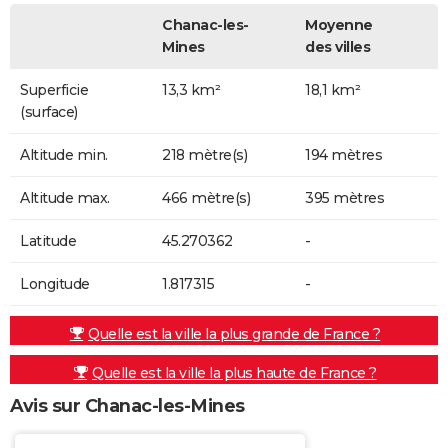
Chanac-les-
Moyenne
Mines
des villes
Superficie
13,3 km²
18,1 km²
(surface)
Altitude min.
218 mètre(s)
194 mètres
Altitude max.
466 mètre(s)
395 mètres
Latitude
45.270362
-
Longitude
1.817315
-
Quelle est la ville la plus grande de France ?
Quelle est la ville la plus haute de France ?
Avis sur Chanac-les-Mines