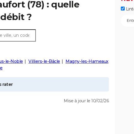
aufort
(78) : quelle
Lint
débit ?
us-le-Noble
Villiers-le-Bâcle
Magny-les-Hameaux
le
 rater
Mise à jour le 10/02/26