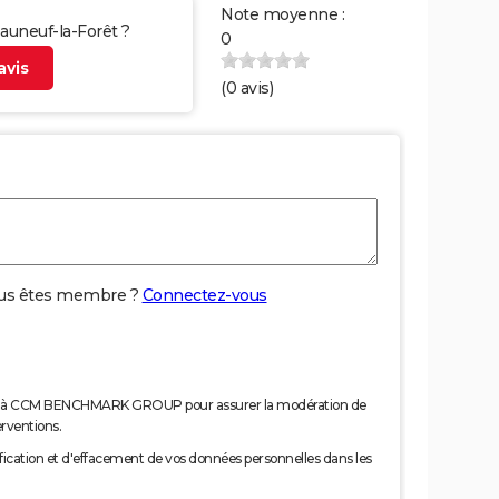
Note moyenne :
eauneuf-la-Forêt ?
0
vis
(
0
avis)
us êtes membre ?
Connectez-vous
nées à CCM BENCHMARK GROUP pour assurer la modération de
erventions.
tification et d'effacement de vos données personnelles dans les