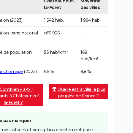
Châteauneuf-
Moyenne
la-Forêt
des villes
tion (2023)
1 542 hab.
1 994 hab.
tion : rang national
n°6 926
-
é de population
53 hab/km²
168
hab/km²
de chômage
(2022)
9,5 %
8,8 %
Combien y a-t-il
Quelle est la ville la plus
tants à Châteauneuf-
peuplée de France ?
la-Forêt ?
e pas manquer
 nos astuces et bons plans directement par e-