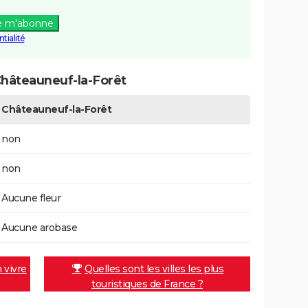
e m'abonne
tialité
hâteauneuf-la-Forêt
Châteauneuf-la-Forêt
non
non
Aucune fleur
Aucune arobase
n vivre
Quelles sont les villes les plus
touristiques de France ?