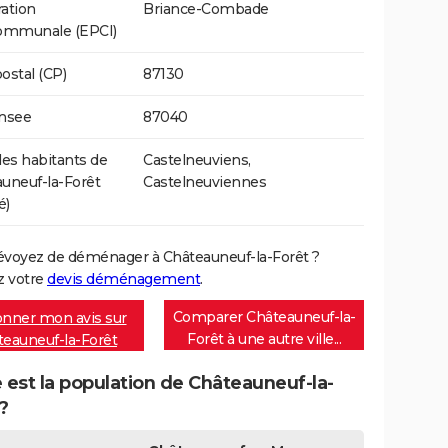
ation
Briance-Combade
communale (EPCI)
ostal (CP)
87130
Insee
87040
s habitants de
Castelneuviens,
uneuf-la-Forêt
Castelneuviennes
é)
évoyez de déménager à Châteauneuf-la-Forêt ?
 votre
devis déménagement
.
Comparer Châteauneuf-la-
nner mon avis sur
Forêt à une autre ville...
teauneuf-la-Forêt
 est la population de Châteauneuf-la-
?