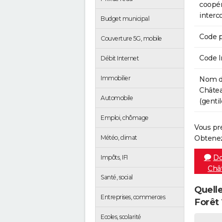
coopér
inter
Budget municipal
Code p
Couverture 5G, mobile
Code 
Débit Internet
Immobilier
Nom de
Châtea
Automobile
(gentil
Emploi, chômage
Vous pr
Météo, climat
Obtenez
Do
Impôts, IFI
Châ
Santé, social
Quelle
Entreprises, commerces
Forêt 
Ecoles, scolarité