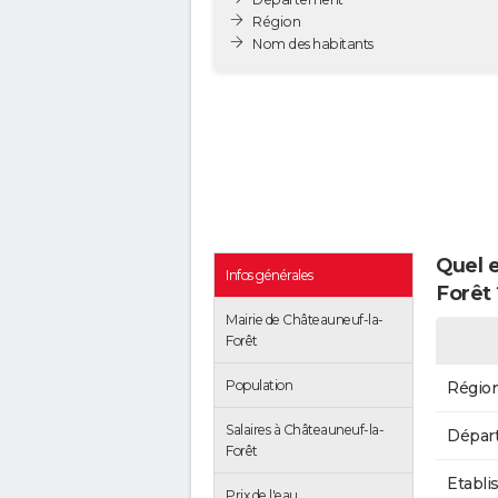
Région
Nom des habitants
Quel e
Infos générales
Forêt 
Mairie de Châteauneuf-la-
Forêt
Population
Régio
Salaires à Châteauneuf-la-
Dépar
Forêt
Etabli
Prix de l'eau