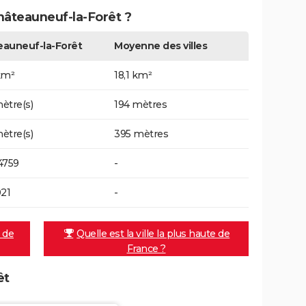
Châteauneuf-la-Forêt ?
auneuf-la-Forêt
Moyenne des villes
km²
18,1 km²
ètre(s)
194 mètres
ètre(s)
395 mètres
4759
-
021
-
e de
Quelle est la ville la plus haute de
France ?
êt