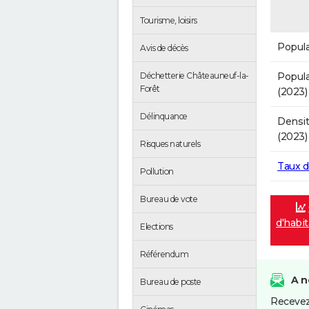
Tourisme, loisirs
Popula
Avis de décès
Popula
Déchetterie Châteauneuf-la-
Forêt
(2023)
Délinquance
Densit
(2023)
Risques naturels
Taux 
Pollution
Bureau de vote
d'habi
Elections
Référendum
A n
Bureau de poste
Recevez