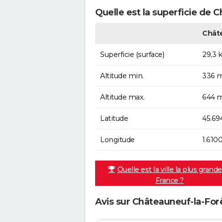
Quelle est la superficie de 
Châte
Superficie (surface)
29,3 
Altitude min.
336 m
Altitude max.
644 m
Latitude
45.69
Longitude
1.610
Quelle est la ville la plus grand
France ?
Avis sur Châteauneuf-la-For