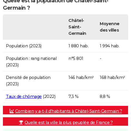
Quelle est la population de Châtel-Saint-
Germain ?
Châtel-
Moyenne
Saint-
des villes
Germain
Population (2023)
1 880 hab.
1 994 hab.
Population : rang national
n°5 801
-
(2023)
Densité de population
146 hab/km²
168 hab/km²
(2023)
Taux de chômage
(2022)
7,3 %
8,8 %
Combien y a-t-il d'habitants à Châtel-Saint-Germain ?
Quelle est la ville la plus peuplée de France ?