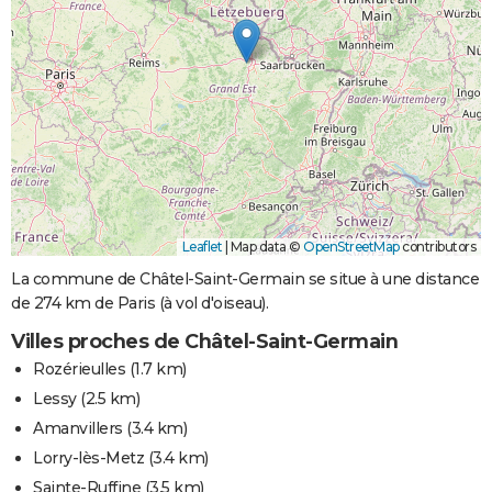
Leaflet
|
Map data ©
OpenStreetMap
contributors
La commune de Châtel-Saint-Germain se situe à une distance
de 274 km de Paris (à vol d'oiseau).
Villes proches de Châtel-Saint-Germain
Rozérieulles
(1.7 km)
Lessy
(2.5 km)
Amanvillers
(3.4 km)
Lorry-lès-Metz
(3.4 km)
Sainte-Ruffine
(3.5 km)