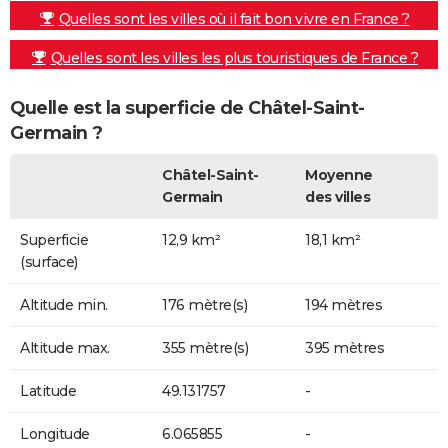
Quelles sont les villes où il fait bon vivre en France ?
Quelles sont les villes les plus touristiques de France ?
Quelle est la superficie de Châtel-Saint-
Germain ?
Châtel-Saint-
Moyenne
Germain
des villes
Superficie
12,9 km²
18,1 km²
(surface)
Altitude min.
176 mètre(s)
194 mètres
Altitude max.
355 mètre(s)
395 mètres
Latitude
49.131757
-
Longitude
6.065855
-