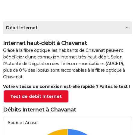
City break
Voyage de noces
Climat
Destinations
Voyage nature
Forum
+
PHOTO
GUIDES D'ACHAT
Débit Internet
BONS PLANS
Internet haut-débit à Chavanat
CARTE DE VOEUX
Grâce à la fibre optique, les habitants de Chavanat peuvent
Carte Bonne année
Carte Pâques
Carte de Noël
Carte Saint-Valentin
Carte d'anniversaire
DICTIONNAIRE
bénéficier d'une connexion internet très haut-débit. Selon
l'Autorité de Régulation des Télécommunications (ARCEP),
Biographies
Expressions
Dictionnaire
Citations
Proverbes
PROGRAMME TV
plus de 0 % des locaux sont raccordables à la fibre optique à
Chavanat.
COPAINS D'AVANT
Votre vitesse de connexion est-elle rapide ? Faites le test !
Se connecter
Collèges
Universités
Service militaire
S'inscrire
Lycées
Primaires
Entreprises
Avis de recherche
AVIS DE DÉCÈS
Test de débit Internet
FORUM
Débits Internet à Chavanat
Lifestyle
Sport
Television
Cinema
Bricolage
Culture
Auto
Voyage
Source : Ariase