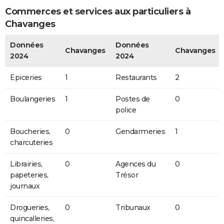
Commerces et services aux particuliers à
Chavanges
Données
Données
Chavanges
Chavanges
2024
2024
Epiceries
1
Restaurants
2
Boulangeries
1
Postes de
0
police
Boucheries,
0
Gendarmeries
1
charcuteries
Librairies,
0
Agences du
0
papeteries,
Trésor
journaux
Drogueries,
0
Tribunaux
0
quincalleries,