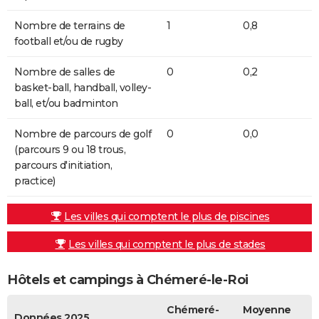
Nombre de terrains de
1
0,8
football et/ou de rugby
Nombre de salles de
0
0,2
basket-ball, handball, volley-
ball, et/ou badminton
Nombre de parcours de golf
0
0,0
(parcours 9 ou 18 trous,
parcours d'initiation,
practice)
Les villes qui comptent le plus de piscines
Les villes qui comptent le plus de stades
Hôtels et campings à Chémeré-le-Roi
Chémeré-
Moyenne
Données 2025