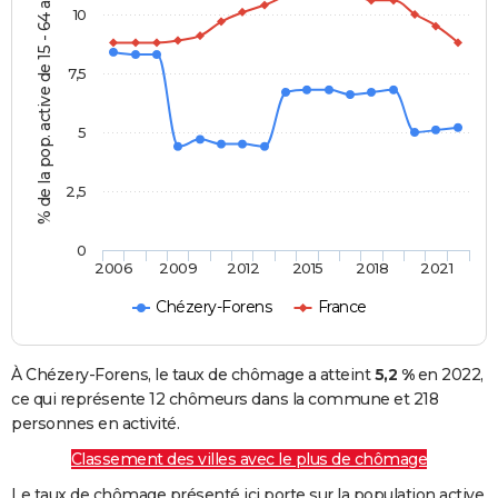
% de la pop. active de 15 - 64 ans
10
7,5
5
2,5
0
2006
2009
2012
2015
2018
2021
Chézery-Forens
France
À Chézery-Forens, le taux de chômage a atteint
5,2 %
en 2022,
ce qui représente 12 chômeurs dans la commune et 218
personnes en activité.
Classement des villes avec le plus de chômage
Le taux de chômage présenté ici porte sur la population active