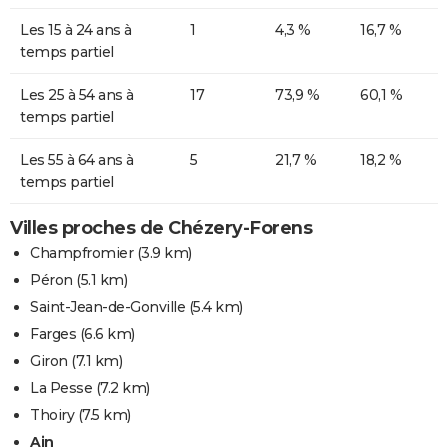
Les 15 à 24 ans à
1
4,3 %
16,7 %
temps partiel
Les 25 à 54 ans à
17
73,9 %
60,1 %
temps partiel
Les 55 à 64 ans à
5
21,7 %
18,2 %
temps partiel
Villes proches de Chézery-Forens
Champfromier
(3.9 km)
Péron
(5.1 km)
Saint-Jean-de-Gonville
(5.4 km)
Farges
(6.6 km)
Giron
(7.1 km)
La Pesse
(7.2 km)
Thoiry
(7.5 km)
Ain