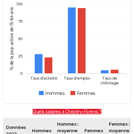
100
% de la pop. active de 15-64 ans
75
50
25
0
Taux d'activité
Taux d'emploi
Taux de
chômage
Hommes
Femmes
Quels salaires à Chézery-Forens ?
Hommes :
Femmes :
Données
Hommes
moyenne
Femmes
moyenne
2022