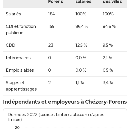
Forens
salariés
des villes
Salariés
184
100%
100%
CDI et fonction
159
86,4 %
84,6 %
publique
CDD
23
12,5 %
9,5 %
Intérimaires
0
0,0 %
2,1 %
Emplois aidés
0
0,0 %
0,5 %
Stages et
2
1,1 %
3,4 %
apprentissages
Indépendants et employeurs à Chézery-Forens
Données 2022 (source : Linternaute.com d'après
l'Insee)
20