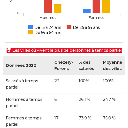
0
Hommes
Femmes
De 15 à 24 ans
De 25 à 54 ans
De 55 à 64 ans
Les villes où vivent le plus de personnes à temps partiel
Chézery-
% des
Moyenne
Données 2022
Forens
salariés
des villes
Salariés à temps
23
100%
100%
partiel
Hommes à temps
6
26,1 %
24,7 %
partiel
Femmes à temps
17
73,9 %
75,0 %
partiel