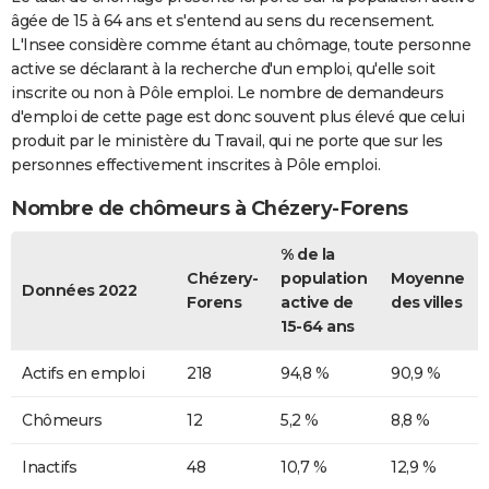
âgée de 15 à 64 ans et s'entend au sens du recensement.
L'Insee considère comme étant au chômage, toute personne
active se déclarant à la recherche d'un emploi, qu'elle soit
inscrite ou non à Pôle emploi. Le nombre de demandeurs
d'emploi de cette page est donc souvent plus élevé que celui
produit par le ministère du Travail, qui ne porte que sur les
personnes effectivement inscrites à Pôle emploi.
Nombre de chômeurs à Chézery-Forens
% de la
Chézery-
population
Moyenne
Données 2022
Forens
active de
des villes
15-64 ans
Actifs en emploi
218
94,8 %
90,9 %
Chômeurs
12
5,2 %
8,8 %
Inactifs
48
10,7 %
12,9 %