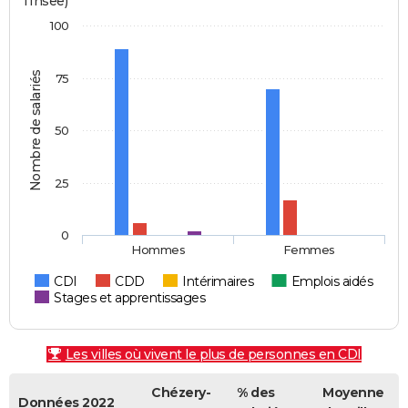
l'Insee)
100
Nombre de salariés
75
50
25
0
Hommes
Femmes
CDI
CDD
Intérimaires
Emplois aidés
Stages et apprentissages
Les villes où vivent le plus de personnes en CDI
Chézery-
% des
Moyenne
Données 2022