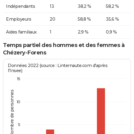
Indépendants
13
38,2 %
58,2 %
Employeurs
20
58,8 %
35,6 %
Aides familiaux
1
2,9 %
0,9 %
Temps partiel des hommes et des femmes à
Chézery-Forens
Données 2022 (source : Linternaute.com d'après
l'Insee)
15
Nombre de personnes
10
5