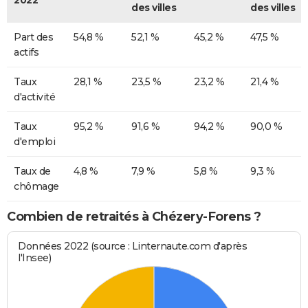
des villes
des villes
Part des
54,8 %
52,1 %
45,2 %
47,5 %
actifs
Taux
28,1 %
23,5 %
23,2 %
21,4 %
d'activité
Taux
95,2 %
91,6 %
94,2 %
90,0 %
d'emploi
Taux de
4,8 %
7,9 %
5,8 %
9,3 %
chômage
Combien de retraités à Chézery-Forens ?
Données 2022 (source : Linternaute.com d'après
l'Insee)