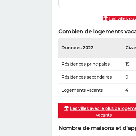
Les villes où
Combien de logements vacan
Données 2022
Ciza
Résidences principales
15
Résidences secondaires
0
Logements vacants
4
Les villes avec le plus de logem
vacants
Nombre de maisons et d'ap