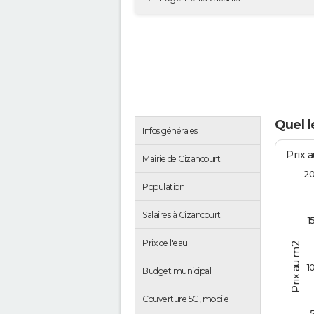
Quel l
Infos générales
Prix 
Mairie de Cizancourt
2
Population
Salaires à Cizancourt
1
Prix de l'eau
Prix au m2
1
Budget municipal
Couverture 5G, mobile