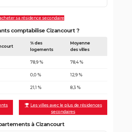
 acheter sa résidence secondaire
ts comptabilise Cizancourt ?
% des
Moyenne
ncourt
logements
des villes
78,9 %
78,4 %
0,0 %
12,9 %
21,1 %
8,3 %
ents
Les villes avec le plus de résidences
secondaires
partements à Cizancourt