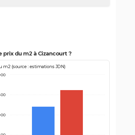
e prix du m2 à Cizancourt ?
au m2 (source : estimations JDN)
000
500
000
500