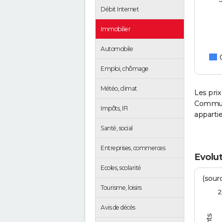
Débit Internet
Immobilier
Automobile
Emploi, chômage
Météo, climat
Les prix
Communa
Impôts, IFI
apparti
Santé, social
Entreprises, commerces
Evolut
Ecoles, scolarité
(sourc
Tourisme, loisirs
2
Avis de décès