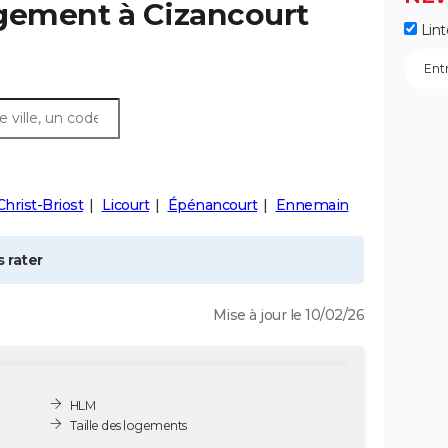
ogement à
Cizancourt
Lint
Christ-Briost
Licourt
Épénancourt
Ennemain
 rater
Mise à jour le 10/02/26
HLM
Taille des logements