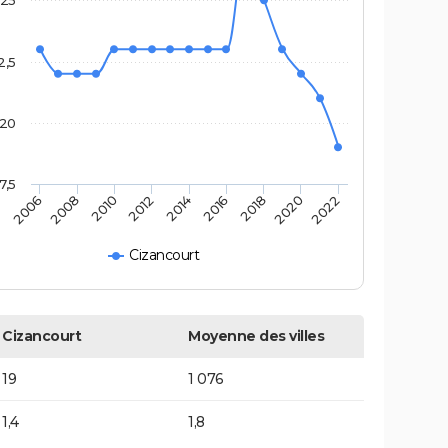
25
2,5
20
7,5
2014
2012
2022
2010
2020
2008
2018
2006
2016
Cizancourt
Cizancourt
Moyenne des villes
19
1 076
1,4
1,8