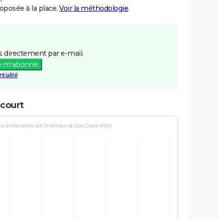
posée à la place.
Voir la méthodologie
.
 directement par e-mail.
e m'abonne
tialité
ncourt
le Ministère de l'Intérieur et des Outre-Mer)