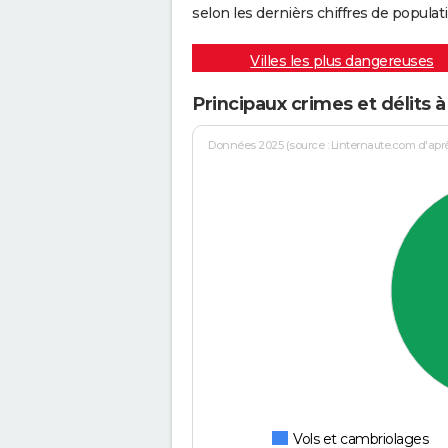
selon les dernièrs chiffres de populati
Villes les plus dangereuses
Principaux crimes et délits 
Données 2025 (source : Linternaute.com d'après 
Vols et cambriolages