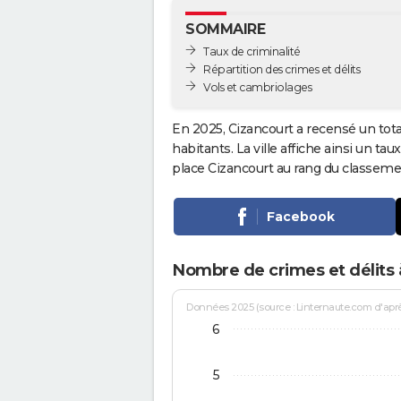
SOMMAIRE
Taux de criminalité
Répartition des crimes et délits
Vols et cambriolages
En 2025, Cizancourt a recensé un tot
habitants. La ville affiche ainsi un tau
place Cizancourt au rang du classem
Facebook
Nombre de crimes et délits 
Données 2025 (source : Linternaute.com d'après 
6
5