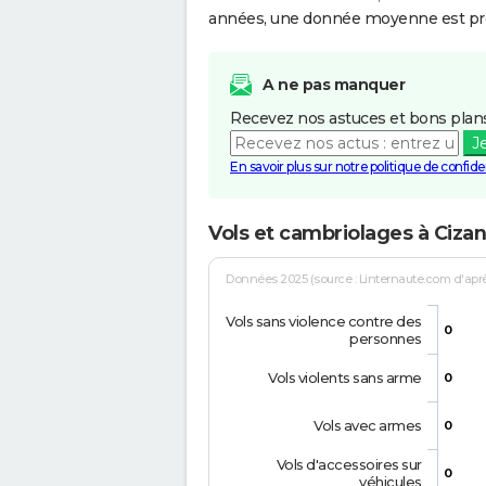
années, une donnée moyenne est pro
A ne pas manquer
Recevez nos astuces et bons plans
J
En savoir plus sur notre politique de confiden
Vols et cambriolages à Ciza
Données 2025 (source : Linternaute.com d'après 
Vols sans violence contre des
0
personnes
Vols violents sans arme
0
Vols avec armes
0
Vols d'accessoires sur
0
véhicules