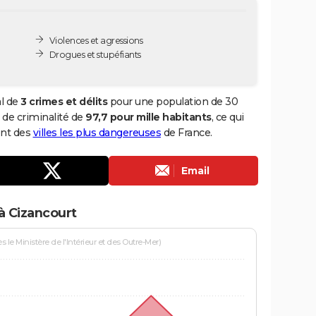
Violences et agressions
Drogues et stupéfiants
al de
3 crimes et délits
pour une population de 30
x de criminalité de
97,7 pour mille habitants
, ce qui
ent des
villes les plus dangereuses
de France.
Email
à Cizancourt
le Ministère de l'Intérieur et des Outre-Mer)