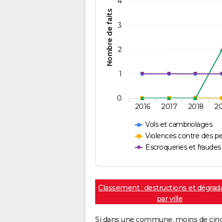
4
Nombre de faits
3
2
1
0
2016
2017
2018
2
Vols et cambriolages
Violences contre des p
Escroqueries et fraudes
Classement : destructions et dégrad
par ville
Si dans une commune, moins de cinq f