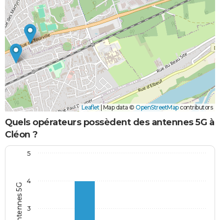
Leaflet
|
Map data ©
OpenStreetMap
contributors
Quels opérateurs possèdent des antennes 5G à
Cléon ?
5
4
3