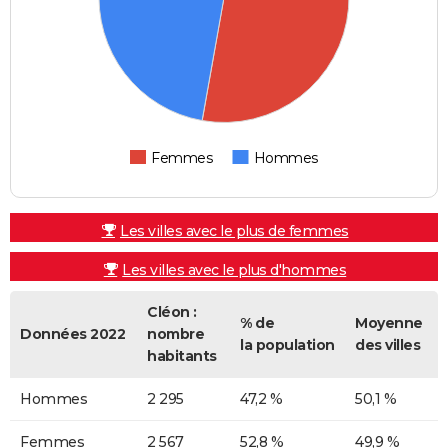
Femmes
Hommes
Les villes avec le plus de femmes
Les villes avec le plus d'hommes
Cléon :
% de
Moyenne
Données 2022
nombre
la population
des villes
habitants
Hommes
2 295
47,2 %
50,1 %
Femmes
2 567
52,8 %
49,9 %