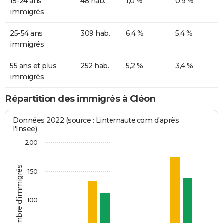
15-24 ans
48 hab.
1,0 %
0,9 %
immigrés
25-54 ans
309 hab.
6,4 %
5,4 %
immigrés
55 ans et plus
252 hab.
5,2 %
3,4 %
immigrés
Répartition des immigrés à Cléon
Données 2022 (source : Linternaute.com d'après
l'Insee)
200
Nombre d'immigrés
150
100