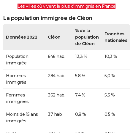
Les villes où vivent le plus d'immigrés en France
La population immigrée de Cléon
% de la
Données
Données 2022
Cléon
population
nationales
de Cléon
Population
646 hab.
13,3 %
10,3 %
immigrée
Hommes
284 hab.
5,8 %
5,0 %
immigrés
Femmes
362 hab.
7,4 %
5,3 %
immigrées
Moins de 15 ans
37 hab.
0,8 %
0,5 %
immigrés