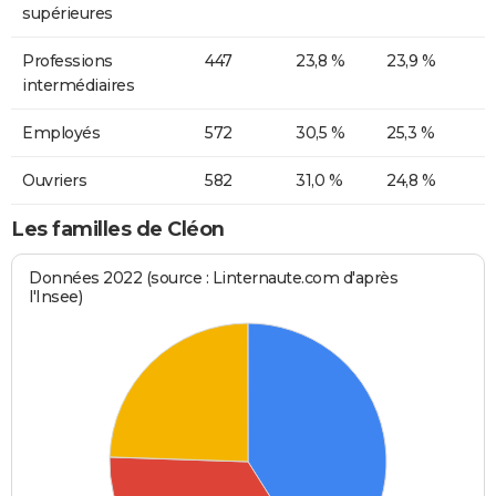
supérieures
Professions
447
23,8 %
23,9 %
intermédiaires
Employés
572
30,5 %
25,3 %
Ouvriers
582
31,0 %
24,8 %
Les familles de Cléon
Données 2022 (source : Linternaute.com d'après
l'Insee)