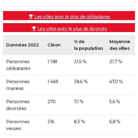
Les villes avec le plus de célibataires
Les villes avec le plus de divorcés
% de
Moyenne
Données 2022
Cléon
la population
des villes
Personnes
1 198
31,5 %
21,7 %
célibataires
Personnes
1 469
38,6 %
47,0 %
mariées
Personnes
270
7,1 %
5,4 %
divorcées
Personnes
316
8,3 %
6,8 %
veuves