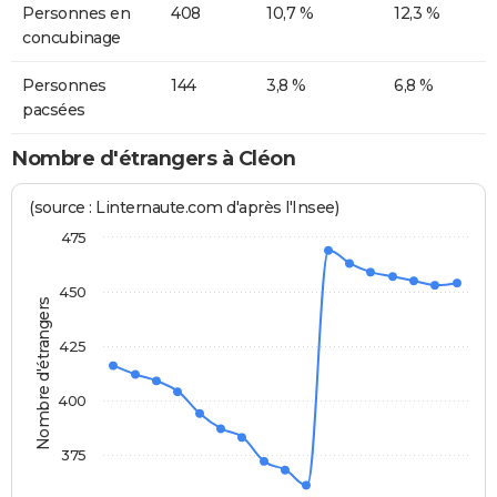
Personnes en
408
10,7 %
12,3 %
concubinage
Personnes
144
3,8 %
6,8 %
pacsées
Nombre d'étrangers à Cléon
(source : Linternaute.com d'après l'Insee)
475
450
Nombre d'étrangers
425
400
375