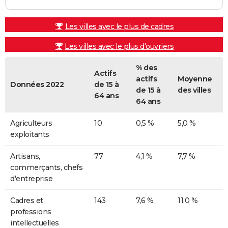
Les villes avec le plus de cadres
Les villes avec le plus d'ouvriers
% des
Actifs
actifs
Moyenne
Données 2022
de 15 à
de 15 à
des villes
64 ans
64 ans
Agriculteurs
10
0,5 %
5,0 %
exploitants
Artisans,
77
4,1 %
7,7 %
commerçants, chefs
d'entreprise
Cadres et
143
7,6 %
11,0 %
professions
intellectuelles