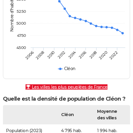
Nombre d'habitants
5250
5000
4750
4500
2010
2006
2020
2016
2012
2008
2022
2018
2014
Cléon
Les villes les plus peuplées de France
Quelle est la densité de population de Cléon ?
Moyenne
Cléon
des villes
Population (2023)
4 795 hab.
1 994 hab.