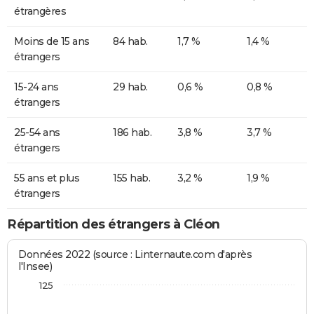
étrangères
Moins de 15 ans
84 hab.
1,7 %
1,4 %
étrangers
15-24 ans
29 hab.
0,6 %
0,8 %
étrangers
25-54 ans
186 hab.
3,8 %
3,7 %
étrangers
55 ans et plus
155 hab.
3,2 %
1,9 %
étrangers
Répartition des étrangers à Cléon
Données 2022 (source : Linternaute.com d'après
l'Insee)
125