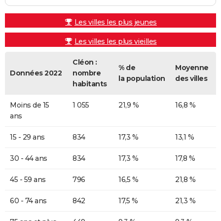
Les villes les plus jeunes
Les villes les plus vieilles
Cléon :
% de
Moyenne
Données 2022
nombre
la population
des villes
habitants
Moins de 15
1 055
21,9 %
16,8 %
ans
15 - 29 ans
834
17,3 %
13,1 %
30 - 44 ans
834
17,3 %
17,8 %
45 - 59 ans
796
16,5 %
21,8 %
60 - 74 ans
842
17,5 %
21,3 %