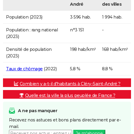
André
des villes
Population (2023)
3 596 hab.
1 994 hab.
Population : rang national
n°3 151
-
(2023)
Densité de population
198 hab/km²
168 hab/km²
(2023)
Taux de chômage
(2022)
5,8 %
8,8 %
Combien y a-t-il d'habitants à Cléry-Saint-André ?
Quelle est la ville la plus peuplée de France ?
A ne pas manquer
Recevez nos astuces et bons plans directement par e-
mail.
Je m'abonne