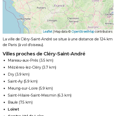
Leaflet
|
Map data ©
OpenStreetMap
contributors
La ville de Cléry-Saint-André se situe à une distance de 124 km
de Paris (à vol d'oiseau).
Villes proches de Cléry-Saint-André
Mareau-aux-Prés
(3.5 km)
Mézières-lez-Cléry
(3.7 km)
Dry
(3.9 km)
Saint-Ay
(5.9 km)
Meung-sur-Loire
(5.9 km)
Saint-Hilaire-Saint-Mesmin
(6.3 km)
Baule
(7.5 km)
Loiret