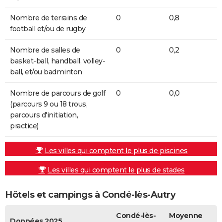
Nombre de terrains de
0
0,8
football et/ou de rugby
Nombre de salles de
0
0,2
basket-ball, handball, volley-
ball, et/ou badminton
Nombre de parcours de golf
0
0,0
(parcours 9 ou 18 trous,
parcours d'initiation,
practice)
Les villes qui comptent le plus de piscines
Les villes qui comptent le plus de stades
Hôtels et campings à Condé-lès-Autry
Condé-lès-
Moyenne
Données 2025