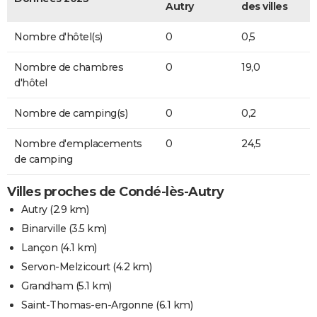
Autry
des villes
Nombre d'hôtel(s)
0
0,5
Nombre de chambres
0
19,0
d'hôtel
Nombre de camping(s)
0
0,2
Nombre d'emplacements
0
24,5
de camping
Villes proches de Condé-lès-Autry
Autry
(2.9 km)
Binarville
(3.5 km)
Lançon
(4.1 km)
Servon-Melzicourt
(4.2 km)
Grandham
(5.1 km)
Saint-Thomas-en-Argonne
(6.1 km)