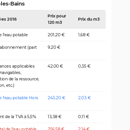
-les-Bains
Prix pour
es 2016
Prix du m3
120 m3
e l'eau potable
201,20 €
1,68 €
 abonnement (part
9,20 €
nces applicables
42,00 €
0,35 €
 navigables,
tion de la ressource,
on, etc.)
de l'eau potable Hors
243,20 €
2,03 €
t de la TVA à 5,5%
13,38 €
0,11 €
tal de l'eau potable
256,58 €
2,14 €