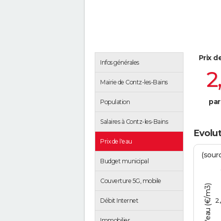
Prix d
Infos générales
2
Mairie de Contz-les-Bains
par
Population
Salaires à Contz-les-Bains
Evolut
Prix de l'eau
(sour
Budget municipal
Couverture 5G, mobile
Tarif de l'eau (€/m3)
2
Débit Internet
Immobilier