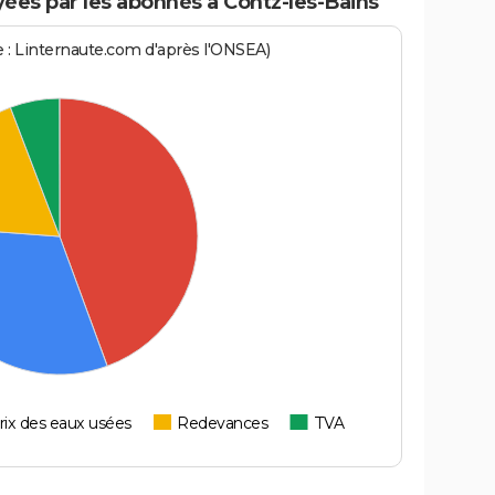
ées par les abonnés à Contz-les-Bains
ce : Linternaute.com d'après l'ONSEA)
rix des eaux usées
Redevances
TVA