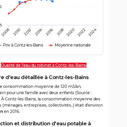
2
,5
2016
2020
2010
2024
2014
2018
2008
2022
2012
Prix à Contz-les-Bains
Moyenne nationale
Qualité de l'eau du robinet à Contz-les-Bains
e d'eau détaillée à Contz-les-Bains
e consommation moyenne de 120 m3/an,
on pour une famille avec deux enfants (Source :
 À Contz-les-Bains, la consommation moyenne des
(ménages, entreprises, collectivités...) était d'environ
an
en 2016.
tion et distribution d'eau potable à