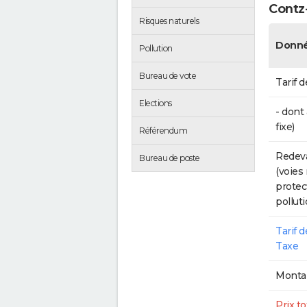
Contz
Risques naturels
Donné
Pollution
Bureau de vote
Tarif d
Elections
- dont
fixe)
Référendum
Redeva
Bureau de poste
(voies
protec
polluti
Tarif 
Taxe
Montan
Prix to