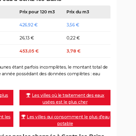
Prix pour 120 m3
Prix du m3
426,92 €
3,56 €
26,13 €
0,22 €
453,05 €
3,78 €
nes étant parfois incomplètes, le montant total de
ière année possédant des données complètes : eau
 plus
Les villes où le traitement des eaux
usées est le plus cher
nt les
Les villes qui consomment le plus d'eau
potable