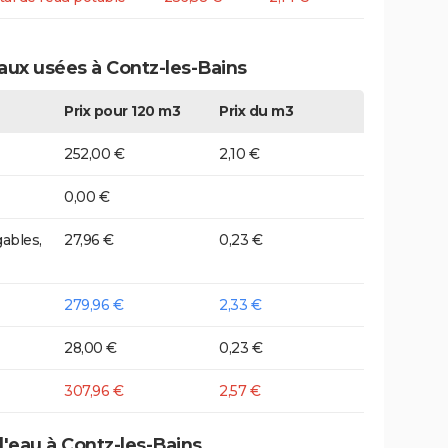
aux usées à Contz-les-Bains
Prix pour 120 m3
Prix du m3
252,00 €
2,10 €
0,00 €
ables,
27,96 €
0,23 €
279,96 €
2,33 €
28,00 €
0,23 €
307,96 €
2,57 €
d'eau à Contz-les-Bains