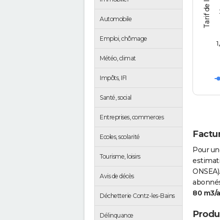
Automobile
Emploi, chômage
1
Météo, climat
Impôts, IFI
Santé, social
Entreprises, commerces
Factur
Ecoles, scolarité
Pour un
Tourisme, loisirs
estimati
ONSEA).
Avis de décès
abonnés 
80 m3/
Déchetterie Contz-les-Bains
Produc
Délinquance