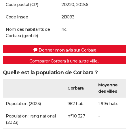
Code postal (CP)
20220, 20256
Code Insee
2B093
Nom des habitants de
nc
Corbara (gentilé)
Donner mon avis sur Corbara
Comparer Corbara à une autre ville...
Quelle est la population de Corbara ?
Moyenne
Corbara
des villes
Population (2023)
962 hab.
1 994 hab.
Population : rang national
n°10 327
-
(2023)