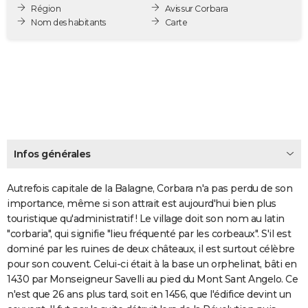
Région
Avis sur Corbara
City break
Voyage de noces
Climat
Destinations
Voyage nature
Forum
+
PHOTO
Nom des habitants
Carte
GUIDES D'ACHAT
BONS PLANS
CARTE DE VOEUX
Carte Bonne année
Carte Pâques
Carte de Noël
Carte Saint-Valentin
Carte d'anniversaire
DICTIONNAIRE
Biographies
Expressions
Dictionnaire
Citations
Proverbes
Infos générales
PROGRAMME TV
COPAINS D'AVANT
Autrefois capitale de la Balagne, Corbara n'a pas perdu de son
importance, même si son attrait est aujourd'hui bien plus
Se connecter
Collèges
Universités
Service militaire
S'inscrire
Lycées
Primaires
Entreprises
Avis de recherche
AVIS DE DÉCÈS
touristique qu'administratif ! Le village doit son nom au latin
"corbaria", qui signifie "lieu fréquenté par les corbeaux". S'il est
FORUM
dominé par les ruines de deux châteaux, il est surtout célèbre
pour son couvent. Celui-ci était à la base un orphelinat, bâti en
Lifestyle
Sport
Television
Cinema
Bricolage
Culture
Auto
Voyage
1430 par Monseigneur Savelli au pied du Mont Sant Angelo. Ce
n'est que 26 ans plus tard, soit en 1456, que l'édifice devint un