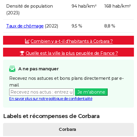
Densité de population
94 hab/km²
168 hab/km²
(2023)
Taux de chômage
(2022)
9,5 %
8,8 %
Combien y a-t-il d'habitants à Corbara ?
Quelle est la ville la plus peuplée de France ?
A ne pas manquer
Recevez nos astuces et bons plans directement par e-
mail.
Je m'abonne
En savoir plus sur notre politique de confidentialité
Labels et récompenses de Corbara
Corbara