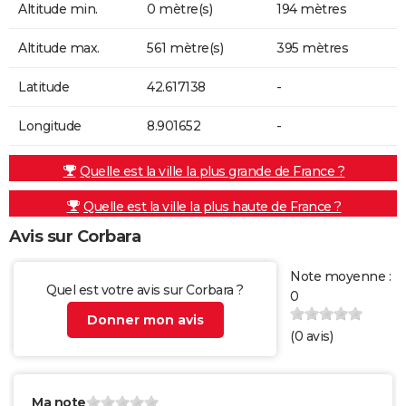
Altitude min.
0 mètre(s)
194 mètres
Altitude max.
561 mètre(s)
395 mètres
Latitude
42.617138
-
Longitude
8.901652
-
Quelle est la ville la plus grande de France ?
Quelle est la ville la plus haute de France ?
Avis sur Corbara
Note moyenne :
Quel est votre avis sur Corbara ?
0
Donner mon avis
(
0
avis)
Ma note