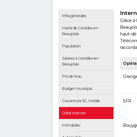
Intern
Infos générales
Grâce à 
Beaujola
Mairie de Corcelles-en-
haut-déb
Beaujolais
Télécom
Population
raccorda
Salaires à Corcelles-en-
Opéra
Beaujolais
Orang
Prix de l'eau
Budget municipal
SFR
Couverture 5G, mobile
Débit Internet
Bouyg
Immobilier