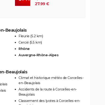
27.99 €
en-Beaujolais
Fleurie
(5.2 km)
Cercié
(5.5 km)
Rhône
Auvergne-Rhône-Alpes
-en-Beaujolais
Climat et historique météo de Corcelles-
en-Beaujolais
olais
Accidents de la route à Corcelles-en-
lais
Beaujolais
s
Classement des lycées à Corcelles-en-