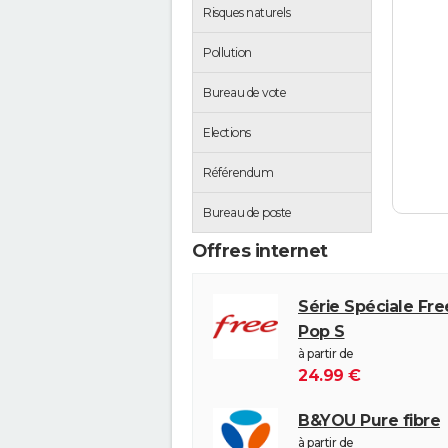
Risques naturels
Pollution
Bureau de vote
Elections
Référendum
Bureau de poste
Offres internet
Série Spéciale Fr
Pop S
à partir de
24.99 €
B&YOU Pure fibre
à partir de