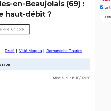
les-en-Beaujolais
(69) :
Lint
e haut-débit ?
é
Dracé
Villié-Morgon
Romanèche-Thorins
 rater
Mise à jour le 10/02/26