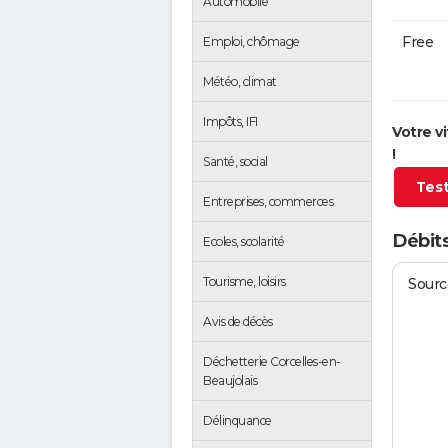
Automobile
Free
Emploi, chômage
Météo, climat
Impôts, IFI
Votre v
!
Santé, social
Test
Entreprises, commerces
Débits
Ecoles, scolarité
Tourisme, loisirs
Source
Avis de décès
Déchetterie Corcelles-en-
Beaujolais
Délinquance