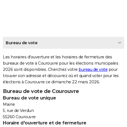
City break
Voyage de noces
Climat
Destinations
Voyage nature
Forum
+
PHOTO
GUIDES D'ACHAT
BONS PLANS
CARTE DE VOEUX
Bureau de vote
Carte Bonne année
Carte Pâques
Carte de Noël
Carte Saint-Valentin
Carte d'anniversaire
DICTIONNAIRE
Les horaires d'ouverture et les horaires de fermeture des
Biographies
Expressions
bureaux de vote à Courouvre pour les élections municipales
Dictionnaire
Citations
Proverbes
PROGRAMME TV
2026 sont disponibles. Cherchez votre
bureau de vote
pour
trouver son adresse et découvrez où et quand voter pour les
COPAINS D'AVANT
élections à Courouvre ce dimanche 22 mars 2026.
Se connecter
Collèges
Universités
Service militaire
S'inscrire
Lycées
Primaires
Entreprises
Avis de recherche
AVIS DE DÉCÈS
Bureau de vote de Courouvre
Bureau de vote unique
FORUM
Mairie
Lifestyle
Sport
Television
Cinema
Bricolage
Culture
Auto
Voyage
5, rue de Verdun
55260 Courouvre
Horaire d'ouverture et de fermeture