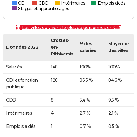
CDI
CDD
Intérimaires
Emplois aidés
Stages et apprentissages
Les villes où vivent le plus de personnes en CDI
Crottes-
% des
Moyenne
Données 2022
en-
salariés
des villes
Pithiverais
Salariés
148
100%
100%
CDI et fonction
128
86,5 %
84,6 %
publique
CDD
8
5,4 %
9,5 %
Intérimaires
4
2,7 %
2,1 %
Emplois aidés
1
0,7 %
0,5 %