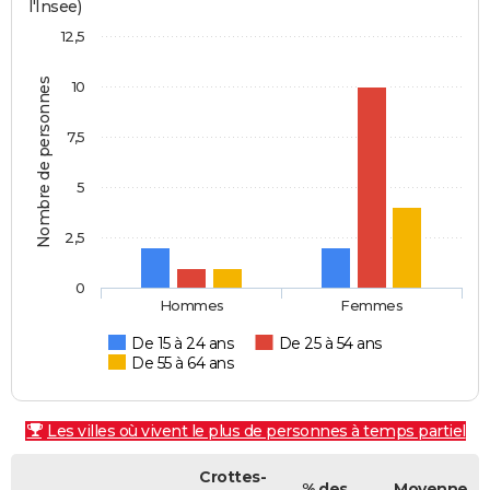
l'Insee)
12,5
Nombre de personnes
10
7,5
5
2,5
0
Hommes
Femmes
De 15 à 24 ans
De 25 à 54 ans
De 55 à 64 ans
Les villes où vivent le plus de personnes à temps partiel
Crottes-
% des
Moyenne