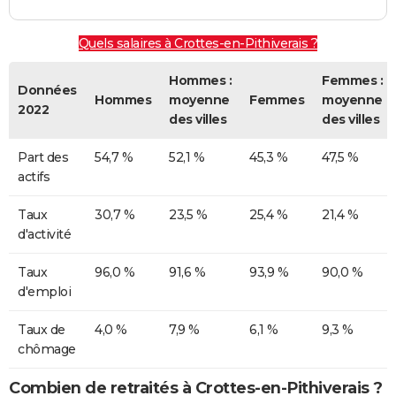
Quels salaires à Crottes-en-Pithiverais ?
Hommes :
Femmes :
Données
Hommes
moyenne
Femmes
moyenne
2022
des villes
des villes
Part des
54,7 %
52,1 %
45,3 %
47,5 %
actifs
Taux
30,7 %
23,5 %
25,4 %
21,4 %
d'activité
Taux
96,0 %
91,6 %
93,9 %
90,0 %
d'emploi
Taux de
4,0 %
7,9 %
6,1 %
9,3 %
chômage
Combien de retraités à Crottes-en-Pithiverais ?