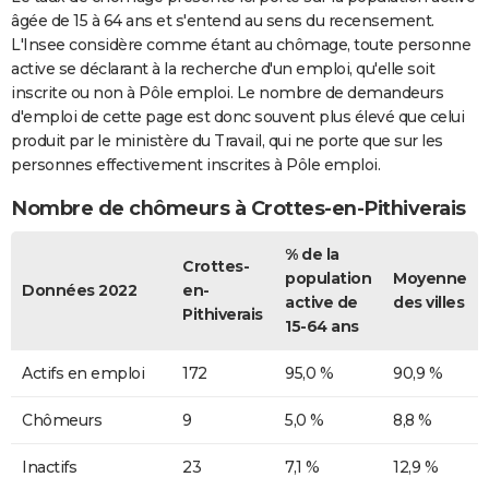
âgée de 15 à 64 ans et s'entend au sens du recensement.
L'Insee considère comme étant au chômage, toute personne
active se déclarant à la recherche d'un emploi, qu'elle soit
inscrite ou non à Pôle emploi. Le nombre de demandeurs
d'emploi de cette page est donc souvent plus élevé que celui
produit par le ministère du Travail, qui ne porte que sur les
personnes effectivement inscrites à Pôle emploi.
Nombre de chômeurs à Crottes-en-Pithiverais
% de la
Crottes-
population
Moyenne
Données 2022
en-
active de
des villes
Pithiverais
15-64 ans
Actifs en emploi
172
95,0 %
90,9 %
Chômeurs
9
5,0 %
8,8 %
Inactifs
23
7,1 %
12,9 %