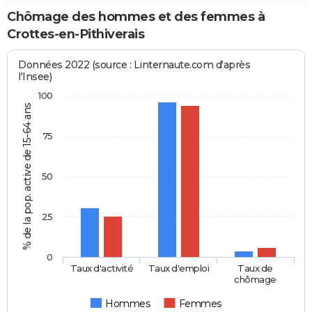
Chômage des hommes et des femmes à
Crottes-en-Pithiverais
Données 2022 (source : Linternaute.com d'après
l'Insee)
100
% de la pop. active de 15-64 ans
75
50
25
0
Taux d'activité
Taux d'emploi
Taux de
chômage
Hommes
Femmes