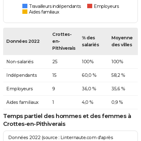
Travailleurs indépendants
Employeurs
Aides familiaux
Crottes-
% des
Moyenne
Données 2022
en-
salariés
des villes
Pithiverais
Non-salariés
25
100%
100%
Indépendants
15
60,0 %
58,2 %
Employeurs
9
36,0 %
35,6 %
Aides familiaux
1
4,0 %
0,9 %
Temps partiel des hommes et des femmes à
Crottes-en-Pithiverais
Données 2022 (source : Linternaute.com d'après