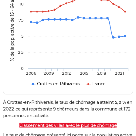
% de la pop. active de 15 - 64 ans
10
7,5
5
2,5
0
2006
2009
2012
2015
2018
2021
Crottes-en-Pithiverais
France
À Crottes-en-Pithiverais, le taux de chômage a atteint
5,0 %
en
2022, ce qui représente 9 chômeurs dans la commune et 172
personnes en activité.
Classement des villes avec le plus de chômage
Le taux de chômage présenté ici porte sur la population active