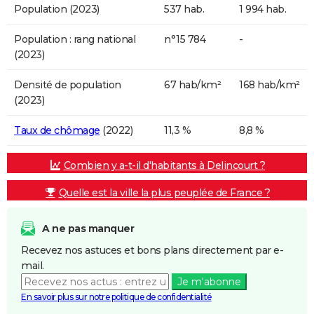
Population (2023)
537 hab.
1 994 hab.
Population : rang national
n°15 784
-
(2023)
Densité de population
67 hab/km²
168 hab/km²
(2023)
Taux de chômage
(2022)
11,3 %
8,8 %
Combien y a-t-il d'habitants à Delincourt ?
Quelle est la ville la plus peuplée de France ?
A ne pas manquer
Recevez nos astuces et bons plans directement par e-
mail.
Je m'abonne
En savoir plus sur notre politique de confidentialité