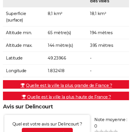
des villes
Superficie
8,1 km²
18,1 km²
(surface)
Altitude min.
65 mètre(s)
194 mètres
Altitude max.
144 mètre(s)
395 mètres
Latitude
49.23966
-
Longitude
1.832418
-
Quelle est la ville la plus grande de France ?
Quelle est la ville la plus haute de France ?
Avis sur Delincourt
Note moyenne :
Quel est votre avis sur Delincourt ?
0