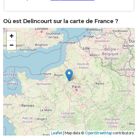
Où est Delincourt sur la carte de France ?
+
−
Leaflet
|
Map data ©
OpenStreetMap
contributors